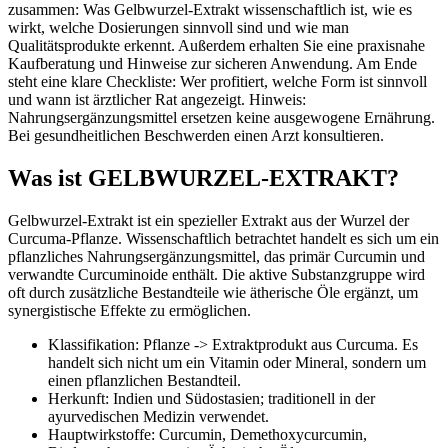
zusammen: Was Gelbwurzel-Extrakt wissenschaftlich ist, wie es
wirkt, welche Dosierungen sinnvoll sind und wie man
Qualitätsprodukte erkennt. Außerdem erhalten Sie eine praxisnahe
Kaufberatung und Hinweise zur sicheren Anwendung. Am Ende
steht eine klare Checkliste: Wer profitiert, welche Form ist sinnvoll
und wann ist ärztlicher Rat angezeigt. Hinweis:
Nahrungsergänzungsmittel ersetzen keine ausgewogene Ernährung.
Bei gesundheitlichen Beschwerden einen Arzt konsultieren.
Was ist GELBWURZEL-EXTRAKT?
Gelbwurzel-Extrakt ist ein spezieller Extrakt aus der Wurzel der
Curcuma-Pflanze. Wissenschaftlich betrachtet handelt es sich um ein
pflanzliches Nahrungsergänzungsmittel, das primär Curcumin und
verwandte Curcuminoide enthält. Die aktive Substanzgruppe wird
oft durch zusätzliche Bestandteile wie ätherische Öle ergänzt, um
synergistische Effekte zu ermöglichen.
Klassifikation: Pflanze -> Extraktprodukt aus Curcuma. Es
handelt sich nicht um ein Vitamin oder Mineral, sondern um
einen pflanzlichen Bestandteil.
Herkunft: Indien und Südostasien; traditionell in der
ayurvedischen Medizin verwendet.
Hauptwirkstoffe: Curcumin, Demethoxycurcumin,