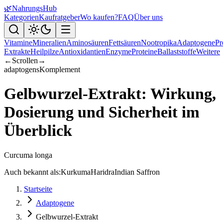
🌿
NahrungsHub
Kategorien
Kaufratgeber
Wo kaufen?
FAQ
Über uns
Vitamine
Mineralien
Aminosäuren
Fettsäuren
Nootropika
Adaptogene
Pr
Extrakte
Heilpilze
Antioxidantien
Enzyme
Proteine
Ballaststoffe
Weitere
←
Scrollen
→
adaptogens
Komplement
Gelbwurzel-Extrakt: Wirkung,
Dosierung und Sicherheit im
Überblick
Curcuma longa
Auch bekannt als:
Kurkuma
Haridra
Indian Saffron
Startseite
Adaptogene
Gelbwurzel-Extrakt