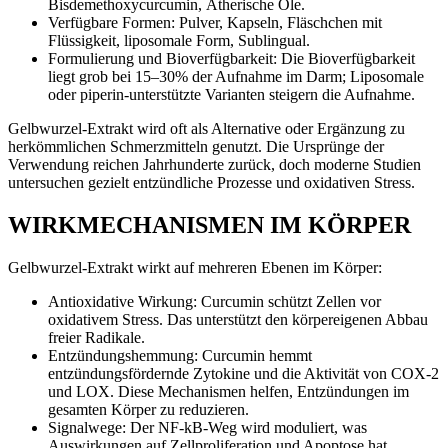
Bisdemethoxycurcumin, Ätherische Öle.
Verfügbare Formen: Pulver, Kapseln, Fläschchen mit
Flüssigkeit, liposomale Form, Sublingual.
Formulierung und Bioverfügbarkeit: Die Bioverfügbarkeit
liegt grob bei 15–30% der Aufnahme im Darm; Liposomale
oder piperin-unterstützte Varianten steigern die Aufnahme.
Gelbwurzel-Extrakt wird oft als Alternative oder Ergänzung zu
herkömmlichen Schmerzmitteln genutzt. Die Ursprünge der
Verwendung reichen Jahrhunderte zurück, doch moderne Studien
untersuchen gezielt entzündliche Prozesse und oxidativen Stress.
WIRKMECHANISMEN IM KÖRPER
Gelbwurzel-Extrakt wirkt auf mehreren Ebenen im Körper:
Antioxidative Wirkung: Curcumin schützt Zellen vor
oxidativem Stress. Das unterstützt den körpereigenen Abbau
freier Radikale.
Entzündungshemmung: Curcumin hemmt
entzündungsfördernde Zytokine und die Aktivität von COX-2
und LOX. Diese Mechanismen helfen, Entzündungen im
gesamten Körper zu reduzieren.
Signalwege: Der NF-kB-Weg wird moduliert, was
Auswirkungen auf Zellproliferation und Apoptose hat.