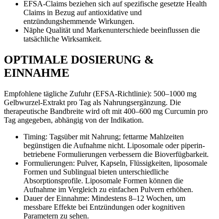
EFSA-Claims beziehen sich auf spezifische gesetzte Health
Claims in Bezug auf antioxidative und
entzündungshemmende Wirkungen.
Nāphe Qualität und Markenunterschiede beeinflussen die
tatsächliche Wirksamkeit.
OPTIMALE DOSIERUNG &
EINNAHME
Empfohlene tägliche Zufuhr (EFSA-Richtlinie): 500–1000 mg
Gelbwurzel-Extrakt pro Tag als Nahrungsergänzung. Die
therapeutische Bandbreite wird oft mit 400–600 mg Curcumin pro
Tag angegeben, abhängig von der Indikation.
Timing: Tagsüber mit Nahrung; fettarme Mahlzeiten
begünstigen die Aufnahme nicht. Liposomale oder piperin-
betriebene Formulierungen verbessern die Bioverfügbarkeit.
Formulierungen: Pulver, Kapseln, Flüssigkeiten, liposomale
Formen und Sublingual bieten unterschiedliche
Absorptionsprofile. Liposomale Formen können die
Aufnahme im Vergleich zu einfachen Pulvern erhöhen.
Dauer der Einnahme: Mindestens 8–12 Wochen, um
messbare Effekte bei Entzündungen oder kognitiven
Parametern zu sehen.