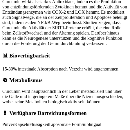
Curcumin wirkt als starkes Antioxidans, indem es die Produktion
von entzündungsfördernden Zytokinen hemmt und die Aktivität von
Entzündungsenzymen wie COX-2 und LOX hemmt. Es moduliert
auch Signalwege, die an der Zellproliferation und Apoptose beteiligt
sind, indem es den NF-kB-Weg beeinflusst. Studien zeigen, dass
Curcumin die Aktivität der SIRT1-Proteine erhöht, die eine Rolle
beim Zellstoffwechsel und der Alterung spielen. Darüber hinaus
kann es die Neurogenese unterstützen und die kognitive Funktion
durch die Förderung der Gehirndurchblutung verbessern.
📊 Bioverfügbarkeit
15-30% intestinale Absorption nach Verzehr wird angenommen.
🔄 Metabolismus
Curcumin wird hauptsächlich in der Leber metabolisiert und über
die Galle und in geringerem Maße über die Nieren ausgeschieden,
wobei seine Metaboliten biologisch aktiv sein können.
💊 Verfügbare Darreichungsformen
Pulver
Kapseln
Flüssigkeit
Liposomale Form
Sublingual