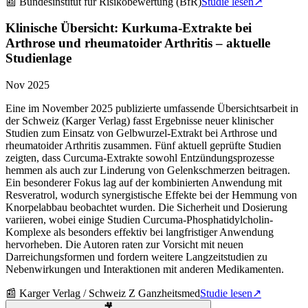
📰
Bundesinstitut für Risikobewertung (BfR)
Studie lesen
↗
Klinische Übersicht: Kurkuma-Extrakte bei
Arthrose und rheumatoider Arthritis – aktuelle
Studienlage
Nov 2025
Eine im November 2025 publizierte umfassende Übersichtsarbeit in
der Schweiz (Karger Verlag) fasst Ergebnisse neuer klinischer
Studien zum Einsatz von Gelbwurzel-Extrakt bei Arthrose und
rheumatoider Arthritis zusammen. Fünf aktuell geprüfte Studien
zeigten, dass Curcuma-Extrakte sowohl Entzündungsprozesse
hemmen als auch zur Linderung von Gelenkschmerzen beitragen.
Ein besonderer Fokus lag auf der kombinierten Anwendung mit
Resveratrol, wodurch synergistische Effekte bei der Hemmung von
Knorpelabbau beobachtet wurden. Die Sicherheit und Dosierung
variieren, wobei einige Studien Curcuma-Phosphatidylcholin-
Komplexe als besonders effektiv bei langfristiger Anwendung
hervorheben. Die Autoren raten zur Vorsicht mit neuen
Darreichungsformen und fordern weitere Langzeitstudien zu
Nebenwirkungen und Interaktionen mit anderen Medikamenten.
📰
Karger Verlag / Schweiz Z Ganzheitsmed
Studie lesen
↗
🎥