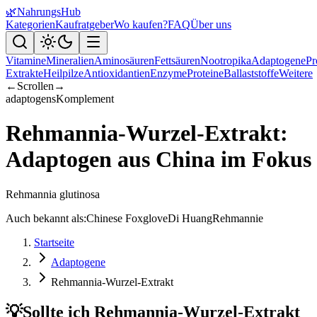
🌿
NahrungsHub
Kategorien
Kaufratgeber
Wo kaufen?
FAQ
Über uns
Vitamine
Mineralien
Aminosäuren
Fettsäuren
Nootropika
Adaptogene
Pr
Extrakte
Heilpilze
Antioxidantien
Enzyme
Proteine
Ballaststoffe
Weitere
←
Scrollen
→
adaptogens
Komplement
Rehmannia-Wurzel-Extrakt:
Adaptogen aus China im Fokus
Rehmannia glutinosa
Auch bekannt als:
Chinese Foxglove
Di Huang
Rehmannie
Startseite
Adaptogene
Rehmannia-Wurzel-Extrakt
💡
Sollte ich Rehmannia-Wurzel-Extrakt