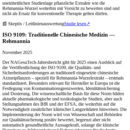
uneinheitlichen Studienlage pflanzliche Extrakte wie die
Rehmannia-Wurzel weiterhin mit Vorsicht zu bewerten sind und
nicht als Ersatz für konventionelle Therapie gelten dürfen.
📰
Skeptix / Leitlinienauswertung
Studie lesen
↗
ISO 9109: Traditionelle Chinesische Medizin —
Rehmannia
November 2025
Der NAGesuTech-Jahresbericht gibt für 2025 einen Ausblick auf
die Veröffentlichung der ISO 9109, die Qualitäts- und
Sicherheitsanforderungen an traditionell eingesetzte chinesische
Arzneipflanzen – speziell für Rehmannia-Wurzelextrakt – erstmals
standardisiert. Besonders relevant für Hersteller in Europa ist die
Festlegung von Kontaminationsgrenzwerten, Identitätssicherung
und Dosierung. Die wissenschaftliche Basis für diese Norm bilden
aktuelle pharmakologische und toxikologische Studien, aber auch
Stellungnahmen des BfR und der EFSA, die weiterhin auf die
Notwendigkeit zusätzlicher klinischer Langzeitdaten hinweisen. Die
Implementierung der Norm wird von Wissenschaft und Behörden
zur Qualitätssicherung positiv bewertet, begrenzt aber nicht
automatisch gesundheitliche Aussagekraft, solange die klinische