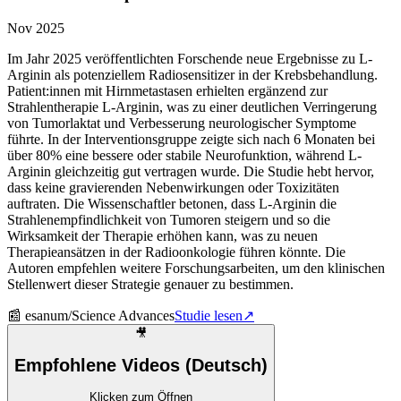
Nov 2025
Im Jahr 2025 veröffentlichten Forschende neue Ergebnisse zu L-
Arginin als potenziellem Radiosensitizer in der Krebsbehandlung.
Patient:innen mit Hirnmetastasen erhielten ergänzend zur
Strahlentherapie L-Arginin, was zu einer deutlichen Verringerung
von Tumorlaktat und Verbesserung neurologischer Symptome
führte. In der Interventionsgruppe zeigte sich nach 6 Monaten bei
über 80% eine bessere oder stabile Neurofunktion, während L-
Arginin gleichzeitig gut vertragen wurde. Die Studie hebt hervor,
dass keine gravierenden Nebenwirkungen oder Toxizitäten
auftraten. Die Wissenschaftler betonen, dass L-Arginin die
Strahlenempfindlichkeit von Tumoren steigern und so die
Wirksamkeit der Therapie erhöhen kann, was zu neuen
Therapieansätzen in der Radioonkologie führen könnte. Die
Autoren empfehlen weitere Forschungsarbeiten, um den klinischen
Stellenwert dieser Strategie genauer zu bestimmen.
📰
esanum/Science Advances
Studie lesen
↗
🎥
Empfohlene Videos (Deutsch)
Klicken zum Öffnen