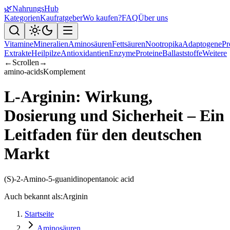
🌿
NahrungsHub
Kategorien
Kaufratgeber
Wo kaufen?
FAQ
Über uns
Vitamine
Mineralien
Aminosäuren
Fettsäuren
Nootropika
Adaptogene
Pr
Extrakte
Heilpilze
Antioxidantien
Enzyme
Proteine
Ballaststoffe
Weitere
←
Scrollen
→
amino-acids
Komplement
L-Arginin: Wirkung,
Dosierung und Sicherheit – Ein
Leitfaden für den deutschen
Markt
(S)-2-Amino-5-guanidinopentanoic acid
Auch bekannt als:
Arginin
Startseite
Aminosäuren