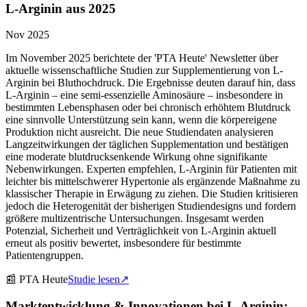
L-Arginin aus 2025
Nov 2025
Im November 2025 berichtete der 'PTA Heute' Newsletter über
aktuelle wissenschaftliche Studien zur Supplementierung von L-
Arginin bei Bluthochdruck. Die Ergebnisse deuten darauf hin, dass
L-Arginin – eine semi-essenzielle Aminosäure – insbesondere in
bestimmten Lebensphasen oder bei chronisch erhöhtem Blutdruck
eine sinnvolle Unterstützung sein kann, wenn die körpereigene
Produktion nicht ausreicht. Die neue Studiendaten analysieren
Langzeitwirkungen der täglichen Supplementation und bestätigen
eine moderate blutdrucksenkende Wirkung ohne signifikante
Nebenwirkungen. Experten empfehlen, L-Arginin für Patienten mit
leichter bis mittelschwerer Hypertonie als ergänzende Maßnahme zu
klassischer Therapie in Erwägung zu ziehen. Die Studien kritisieren
jedoch die Heterogenität der bisherigen Studiendesigns und fordern
größere multizentrische Untersuchungen. Insgesamt werden
Potenzial, Sicherheit und Verträglichkeit von L-Arginin aktuell
erneut als positiv bewertet, insbesondere für bestimmte
Patientengruppen.
📰
PTA Heute
Studie lesen
↗
Marktentwicklung & Innovationen bei L-Arginin: