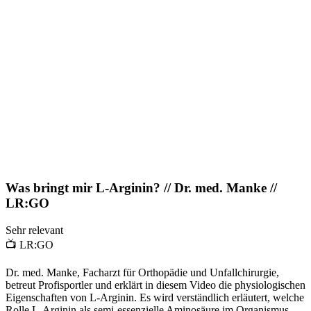
Was bringt mir L-Arginin? // Dr. med. Manke //
LR:GO
Sehr relevant
📺
LR:GO
Dr. med. Manke, Facharzt für Orthopädie und Unfallchirurgie,
betreut Profisportler und erklärt in diesem Video die physiologischen
Eigenschaften von L-Arginin. Es wird verständlich erläutert, welche
Rolle L-Arginin als semi-essenzielle Aminosäure im Organismus