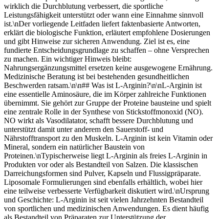
wirklich die Durchblutung verbessert, die sportliche
Leistungsfähigkeit unterstützt oder wann eine Einnahme sinnvoll
ist.\nDer vorliegende Leitfaden liefert faktenbasierte Antworten,
erklärt die biologische Funktion, erläutert empfohlene Dosierungen
und gibt Hinweise zur sicheren Anwendung. Ziel ist es, eine
fundierte Entscheidungsgrundlage zu schaffen – ohne Versprechen
zu machen. Ein wichtiger Hinweis bleibt:
Nahrungsergänzungsmittel ersetzen keine ausgewogene Ernährung.
Medizinische Beratung ist bei bestehenden gesundheitlichen
Beschwerden ratsam.\n\n## Was ist L-Arginin?\n\nL-Arginin ist
eine essentielle Aminosäure, die im Körper zahlreiche Funktionen
übernimmt. Sie gehört zur Gruppe der Proteine bausteine und spielt
eine zentrale Rolle in der Synthese von Stickstoffmonoxid (NO).
NO wirkt als Vasodilatator, schafft bessere Durchblutung und
unterstützt damit unter anderem den Sauerstoff- und
Nährstofftransport zu den Muskeln. L-Arginin ist kein Vitamin oder
Mineral, sondern ein natürlicher Baustein von
Proteinen.\nTypischerweise liegt L-Arginin als freies L-Arginin in
Produkten vor oder als Bestandteil von Salzen. Die klassischen
Darreichungsformen sind Pulver, Kapseln und Flussigpräparate.
Liposomale Formulierungen sind ebenfalls erhältlich, wobei hier
eine teilweise verbesserte Verfügbarkeit diskutiert wird.\nUrsprung
und Geschichte: L-Arginin ist seit vielen Jahrzehnten Bestandteil
von sportlichen und medizinischen Anwendungen. Es dient häufig
als Bestandteil von Präparaten zur Unterstützung der