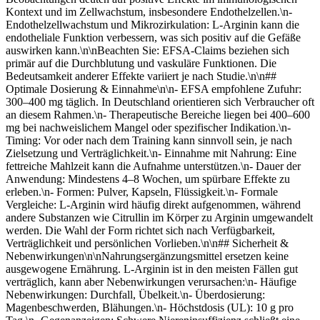
Kontext und im Zellwachstum, insbesondere Endothelzellen.\n-
Endothelzellwachstum und Mikrozirkulation: L-Arginin kann die
endotheliale Funktion verbessern, was sich positiv auf die Gefäße
auswirken kann.\n\nBeachten Sie: EFSA-Claims beziehen sich
primär auf die Durchblutung und vaskuläre Funktionen. Die
Bedeutsamkeit anderer Effekte variiert je nach Studie.\n\n##
Optimale Dosierung & Einnahme\n\n- EFSA empfohlene Zufuhr:
300–400 mg täglich. In Deutschland orientieren sich Verbraucher oft
an diesem Rahmen.\n- Therapeutische Bereiche liegen bei 400–600
mg bei nachweislichem Mangel oder spezifischer Indikation.\n-
Timing: Vor oder nach dem Training kann sinnvoll sein, je nach
Zielsetzung und Verträglichkeit.\n- Einnahme mit Nahrung: Eine
fettreiche Mahlzeit kann die Aufnahme unterstützen.\n- Dauer der
Anwendung: Mindestens 4–8 Wochen, um spürbare Effekte zu
erleben.\n- Formen: Pulver, Kapseln, Flüssigkeit.\n- Formale
Vergleiche: L-Arginin wird häufig direkt aufgenommen, während
andere Substanzen wie Citrullin im Körper zu Arginin umgewandelt
werden. Die Wahl der Form richtet sich nach Verfügbarkeit,
Verträglichkeit und persönlichen Vorlieben.\n\n## Sicherheit &
Nebenwirkungen\n\nNahrungsergänzungsmittel ersetzen keine
ausgewogene Ernährung. L-Arginin ist in den meisten Fällen gut
verträglich, kann aber Nebenwirkungen verursachen:\n- Häufige
Nebenwirkungen: Durchfall, Übelkeit.\n- Überdosierung:
Magenbeschwerden, Blähungen.\n- Höchstdosis (UL): 10 g pro