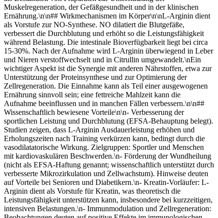
Muskelregeneration, der Gefäßgesundheit und in der klinischen
Ernährung.\n\n## Wirkmechanismen im Körper\n\nL-Arginin dient
als Vorstufe zur NO-Synthese. NO dilatiert die Blutgefäße,
verbessert die Durchblutung und erhöht so die Leistungsfähigkeit
während Belastung. Die intestinale Bioverfügbarkeit liegt bei circa
15-30%. Nach der Aufnahme wird L-Arginin überwiegend in Leber
und Nieren verstoffwechselt und in Citrullin umgewandelt.\nEin
wichtiger Aspekt ist die Synergie mit anderen Nährstoffen, etwa zur
Unterstützung der Proteinsynthese und zur Optimierung der
Zellregeneration. Die Einnahme kann als Teil einer ausgewogenen
Ernährung sinnvoll sein; eine fettreiche Mahlzeit kann die
Aufnahme beeinflussen und in manchen Fällen verbessern.\n\n##
Wissenschaftlich bewiesene Vorteile\n\n- Verbesserung der
sportlichen Leistung und Durchblutung (EFSA-Behauptung belegt).
Studien zeigen, dass L-Arginin Ausdauerleistung erhöhen und
Erholungszeiten nach Training verkürzen kann, bedingt durch die
vasodilatatorische Wirkung. Zielgruppen: Sportler und Menschen
mit kardiovaskulären Beschwerden.\n- Förderung der Wundheilung
(nicht als EFSA-Haftung genannt; wissenschaftlich unterstützt durch
verbesserte Mikrozirkulation und Zellwachstum). Hinweise deuten
auf Vorteile bei Senioren und Diabetikern.\n- Kreatin-Vorläufer: L-
Arginin dient als Vorstufe für Kreatin, was theoretisch die
Leistungsfähigkeit unterstützen kann, insbesondere bei kurzzeitigen,
intensiven Belastungen.\n- Immunmodulation und Zellregeneration:
Beobachtungen deuten auf positive Effekte im immunologischen