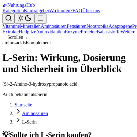
🌿
NahrungsHub
Kategorien
Kaufratgeber
Wo kaufen?
FAQ
Über uns
Vitamine
Mineralien
Aminosäuren
Fettsäuren
Nootropika
Adaptogene
Pr
Extrakte
Heilpilze
Antioxidantien
Enzyme
Proteine
Ballaststoffe
Weitere
←
Scrollen
→
amino-acids
Komplement
L-Serin: Wirkung, Dosierung
und Sicherheit im Überblick
(S)-2-Amino-3-hydroxypropanoic acid
Auch bekannt als:
Serin
Startseite
Aminosäuren
L-Serin
💡
Sollte ich L-Serin kaufen?