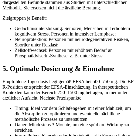
dargestellten Befunde stammen aus Studien mit unterschiedlicher
Methodik. Sie ersetzen nicht die ärztliche Beratung.
Zielgruppen je Benefit:
Gedächtnisunterstützung: Senioren, Menschen mit erhöhtem
kognitivem Stress, Personen in intensiver Lernphase;
Neuroprotektion: Personen mit neurodegenerativen Risiken,
Sportler unter Reizlast;
Zellstoffwechsel: Personen mit erhöhtem Bedarf an
Phosphatidylserin-Synthese, z. B. unter Stress;
5. Optimale Dosierung & Einnahme
Empfohlene Tagesdosis liegt gemäß EFSA bei 500–750 mg. Die BF
R-Position entspricht der EFSA-Einschätzung. In therapeutischen
Kontexten kann der Bereich 750–1500 mg betragen, immer unter
ärztlicher Aufsicht. Nächste Praxispunkte:
Timing: Ideal vor dem Schlafengehen mit einer Mahlzeit, um
die Absorption zu optimieren und eventuelle nächtliche
metabolische Prozesse zu unterstützen.
Dauer: Mindestens 3 Monate, um eine spürbare Wirkung zu
erreichen.
Form: Pulver, Kapseln oder Flüssigkeit – alle Formen liefern