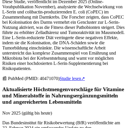
Diese Studie, veröffentlicht im Dezember 2025 (Online-
Vorabpublikation November), analysierte die Wechselwirkung von
L-Serin und colibactin-produzierenden E. coli (CoPEC) im
Zusammenhang mit Darmkrebs. Die Forscher zeigten, dass CoPEC
bei Kolonisation des Darms vermehrt ein Gencluster zur L-Serin-
Nutzung aktiviert, was die Fitness dieser Pathobionten steigert. Dies
führte zu erhöhter Zelladhärenz und Tumoraktivität im Mausmodell.
Eine L-Serin-reduzierte Diät verringerte diese negativen Effekte,
indem sie die Kolonisation, die DNA-Schäden sowie die
Tumorbildung einschränkte. Die wissenschaftliche Arbeit
unterstreicht das komplexe Zusammenspiel von Ernährung und
Mikrobiota bei der Krebsentstehung und warnt vor möglichen
Risiken einer hochdosierten L-Serin-Supplementierung bei
Risikopatienten.
📰
PubMed (PMID: 40471070)
Studie lesen
↗
Aktualisierte Höchstmengenvorschläge für Vitamine
und Mineralstoffe in Nahrungsergänzungsmitteln
und angereicherten Lebensmitteln
Nov 2025 (gültig bis heute)
Das Bundesinstitut für Risikobewertung (BfR) veröffentlichte am
22. Februar 2024 ein umfassendes Update zu den