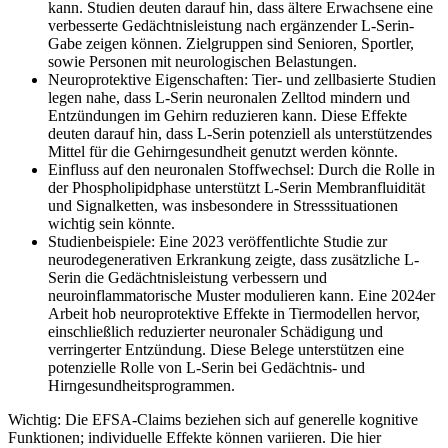
kann. Studien deuten darauf hin, dass ältere Erwachsene eine
verbesserte Gedächtnisleistung nach ergänzender L-Serin-
Gabe zeigen können. Zielgruppen sind Senioren, Sportler,
sowie Personen mit neurologischen Belastungen.
Neuroprotektive Eigenschaften: Tier- und zellbasierte Studien
legen nahe, dass L-Serin neuronalen Zelltod mindern und
Entzündungen im Gehirn reduzieren kann. Diese Effekte
deuten darauf hin, dass L-Serin potenziell als unterstützendes
Mittel für die Gehirngesundheit genutzt werden könnte.
Einfluss auf den neuronalen Stoffwechsel: Durch die Rolle in
der Phospholipidphase unterstützt L-Serin Membranfluidität
und Signalketten, was insbesondere in Stresssituationen
wichtig sein könnte.
Studienbeispiele: Eine 2023 veröffentlichte Studie zur
neurodegenerativen Erkrankung zeigte, dass zusätzliche L-
Serin die Gedächtnisleistung verbessern und
neuroinflammatorische Muster modulieren kann. Eine 2024er
Arbeit hob neuroprotektive Effekte in Tiermodellen hervor,
einschließlich reduzierter neuronaler Schädigung und
verringerter Entzündung. Diese Belege unterstützen eine
potenzielle Rolle von L-Serin bei Gedächtnis- und
Hirngesundheitsprogrammen.
Wichtig: Die EFSA-Claims beziehen sich auf generelle kognitive
Funktionen; individuelle Effekte können variieren. Die hier