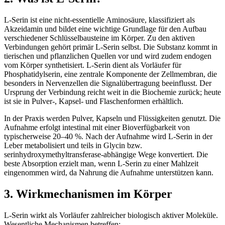
L-Serin ist eine nicht-essentielle Aminosäure, klassifiziert als
Akzeidamin und bildet eine wichtige Grundlage für den Aufbau
verschiedener Schlüsselbausteine im Körper. Zu den aktiven
Verbindungen gehört primär L-Serin selbst. Die Substanz kommt in
tierischen und pflanzlichen Quellen vor und wird zudem endogen
vom Körper synthetisiert. L-Serin dient als Vorläufer für
Phosphatidylserin, eine zentrale Komponente der Zellmembran, die
besonders in Nervenzellen die Signalübertragung beeinflusst. Der
Ursprung der Verbindung reicht weit in die Biochemie zurück; heute
ist sie in Pulver-, Kapsel- und Flaschenformen erhältlich.
In der Praxis werden Pulver, Kapseln und Flüssigkeiten genutzt. Die
Aufnahme erfolgt intestinal mit einer Bioverfügbarkeit von
typischerweise 20–40 %. Nach der Aufnahme wird L-Serin in der
Leber metabolisiert und teils in Glycin bzw.
serinhydroxymethyltransferase-abhängige Wege konvertiert. Die
beste Absorption erzielt man, wenn L-Serin zu einer Mahlzeit
eingenommen wird, da Nahrung die Aufnahme unterstützen kann.
3. Wirkmechanismen im Körper
L-Serin wirkt als Vorläufer zahlreicher biologisch aktiver Moleküle.
Wesentliche Mechanismen betreffen: