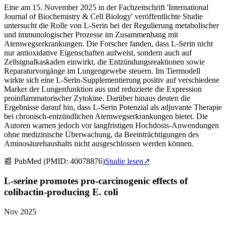
Eine am 15. November 2025 in der Fachzeitschrift 'International
Journal of Biochemistry & Cell Biology' veröffentlichte Studie
untersucht die Rolle von L-Serin bei der Regulierung metabolischer
und immunologischer Prozesse im Zusammenhang mit
Atemwegserkrankungen. Die Forscher fanden, dass L-Serin nicht
nur antioxidative Eigenschaften aufweist, sondern auch auf
Zellsignalkaskaden einwirkt, die Entzündungsreaktionen sowie
Reparaturvorgänge im Lungengewebe steuern. Im Tiermodell
wirkte sich eine L-Serin-Supplementierung positiv auf verschiedene
Marker der Lungenfunktion aus und reduzierte die Expression
proinflammatorischer Zytokine. Darüber hinaus deuten die
Ergebnisse darauf hin, dass L-Serin Potenzial als adjuvante Therapie
bei chronisch-entzündlichen Atemwegserkrankungen bietet. Die
Autoren warnen jedoch vor langfristigen Hochdosis-Anwendungen
ohne medizinische Überwachung, da Beeinträchtigungen des
Aminosäurehaushalts nicht ausgeschlossen werden können.
📰
PubMed (PMID: 40078876)
Studie lesen
↗
L-serine promotes pro-carcinogenic effects of
colibactin-producing E. coli
Nov 2025