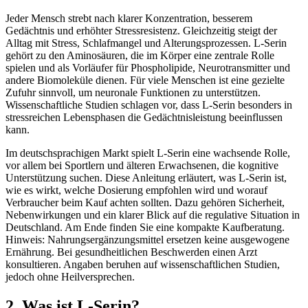
Jeder Mensch strebt nach klarer Konzentration, besserem
Gedächtnis und erhöhter Stressresistenz. Gleichzeitig steigt der
Alltag mit Stress, Schlafmangel und Alterungsprozessen. L-Serin
gehört zu den Aminosäuren, die im Körper eine zentrale Rolle
spielen und als Vorläufer für Phospholipide, Neurotransmitter und
andere Biomoleküle dienen. Für viele Menschen ist eine gezielte
Zufuhr sinnvoll, um neuronale Funktionen zu unterstützen.
Wissenschaftliche Studien schlagen vor, dass L-Serin besonders in
stressreichen Lebensphasen die Gedächtnisleistung beeinflussen
kann.
Im deutschsprachigen Markt spielt L-Serin eine wachsende Rolle,
vor allem bei Sportlern und älteren Erwachsenen, die kognitive
Unterstützung suchen. Diese Anleitung erläutert, was L-Serin ist,
wie es wirkt, welche Dosierung empfohlen wird und worauf
Verbraucher beim Kauf achten sollten. Dazu gehören Sicherheit,
Nebenwirkungen und ein klarer Blick auf die regulative Situation in
Deutschland. Am Ende finden Sie eine kompakte Kaufberatung.
Hinweis: Nahrungsergänzungsmittel ersetzen keine ausgewogene
Ernährung. Bei gesundheitlichen Beschwerden einen Arzt
konsultieren. Angaben beruhen auf wissenschaftlichen Studien,
jedoch ohne Heilversprechen.
2. Was ist L-Serin?