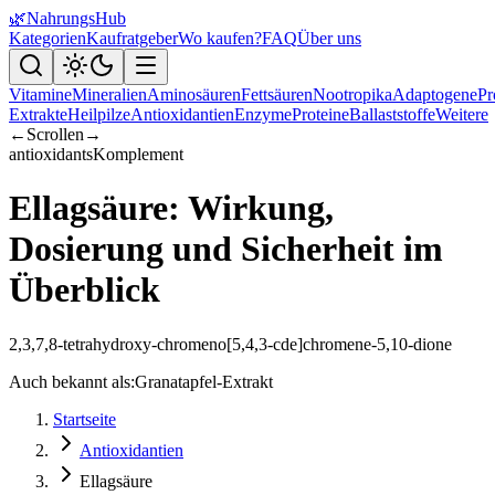
🌿
NahrungsHub
Kategorien
Kaufratgeber
Wo kaufen?
FAQ
Über uns
Vitamine
Mineralien
Aminosäuren
Fettsäuren
Nootropika
Adaptogene
Pr
Extrakte
Heilpilze
Antioxidantien
Enzyme
Proteine
Ballaststoffe
Weitere
←
Scrollen
→
antioxidants
Komplement
Ellagsäure: Wirkung,
Dosierung und Sicherheit im
Überblick
2,3,7,8-tetrahydroxy-chromeno[5,4,3-cde]chromene-5,10-dione
Auch bekannt als:
Granatapfel-Extrakt
Startseite
Antioxidantien
Ellagsäure