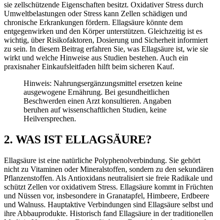
sie zellschützende Eigenschaften besitzt. Oxidativer Stress durch
Umweltbelastungen oder Stress kann Zellen schädigen und
chronische Erkrankungen fördern. Ellagsäure könnte dem
entgegenwirken und den Körper unterstützen. Gleichzeitig ist es
wichtig, über Risikofaktoren, Dosierung und Sicherheit informiert
zu sein. In diesem Beitrag erfahren Sie, was Ellagsäure ist, wie sie
wirkt und welche Hinweise aus Studien bestehen. Auch ein
praxisnaher Einkaufsleitfaden hilft beim sicheren Kauf.
Hinweis: Nahrungsergänzungsmittel ersetzen keine
ausgewogene Ernährung. Bei gesundheitlichen
Beschwerden einen Arzt konsultieren. Angaben
beruhen auf wissenschaftlichen Studien, keine
Heilversprechen.
2. WAS IST ELLAGSÄURE?
Ellagsäure ist eine natürliche Polyphenolverbindung. Sie gehört
nicht zu Vitaminen oder Mineralstoffen, sondern zu den sekundären
Pflanzenstoffen. Als Antioxidans neutralisiert sie freie Radikale und
schützt Zellen vor oxidativem Stress. Ellagsäure kommt in Früchten
und Nüssen vor, insbesondere in Granatapfel, Himbeere, Erdbeere
und Walnuss. Hauptaktive Verbindungen sind Ellagsäure selbst und
ihre Abbauprodukte. Historisch fand Ellagsäure in der traditionellen