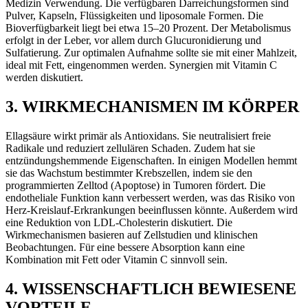
Medizin Verwendung. Die verfügbaren Darreichungsformen sind
Pulver, Kapseln, Flüssigkeiten und liposomale Formen. Die
Bioverfügbarkeit liegt bei etwa 15–20 Prozent. Der Metabolismus
erfolgt in der Leber, vor allem durch Glucuronidierung und
Sulfatierung. Zur optimalen Aufnahme sollte sie mit einer Mahlzeit,
ideal mit Fett, eingenommen werden. Synergien mit Vitamin C
werden diskutiert.
3. WIRKMECHANISMEN IM KÖRPER
Ellagsäure wirkt primär als Antioxidans. Sie neutralisiert freie
Radikale und reduziert zellulären Schaden. Zudem hat sie
entzündungshemmende Eigenschaften. In einigen Modellen hemmt
sie das Wachstum bestimmter Krebszellen, indem sie den
programmierten Zelltod (Apoptose) in Tumoren fördert. Die
endotheliale Funktion kann verbessert werden, was das Risiko von
Herz-Kreislauf-Erkrankungen beeinflussen könnte. Außerdem wird
eine Reduktion von LDL-Cholesterin diskutiert. Die
Wirkmechanismen basieren auf Zellstudien und klinischen
Beobachtungen. Für eine bessere Absorption kann eine
Kombination mit Fett oder Vitamin C sinnvoll sein.
4. WISSENSCHAFTLICH BEWIESENE
VORTEILE