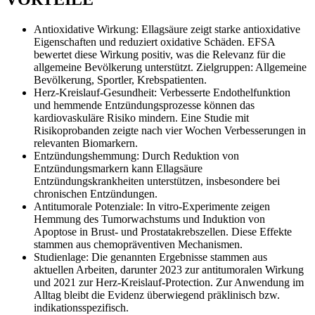
Antioxidative Wirkung: Ellagsäure zeigt starke antioxidative
Eigenschaften und reduziert oxidative Schäden. EFSA
bewertet diese Wirkung positiv, was die Relevanz für die
allgemeine Bevölkerung unterstützt. Zielgruppen: Allgemeine
Bevölkerung, Sportler, Krebspatienten.
Herz-Kreislauf-Gesundheit: Verbesserte Endothelfunktion
und hemmende Entzündungsprozesse können das
kardiovaskuläre Risiko mindern. Eine Studie mit
Risikoprobanden zeigte nach vier Wochen Verbesserungen in
relevanten Biomarkern.
Entzündungshemmung: Durch Reduktion von
Entzündungsmarkern kann Ellagsäure
Entzündungskrankheiten unterstützen, insbesondere bei
chronischen Entzündungen.
Antitumorale Potenziale: In vitro-Experimente zeigen
Hemmung des Tumorwachstums und Induktion von
Apoptose in Brust- und Prostatakrebszellen. Diese Effekte
stammen aus chemopräventiven Mechanismen.
Studienlage: Die genannten Ergebnisse stammen aus
aktuellen Arbeiten, darunter 2023 zur antitumoralen Wirkung
und 2021 zur Herz-Kreislauf-Protection. Zur Anwendung im
Alltag bleibt die Evidenz überwiegend präklinisch bzw.
indikationsspezifisch.