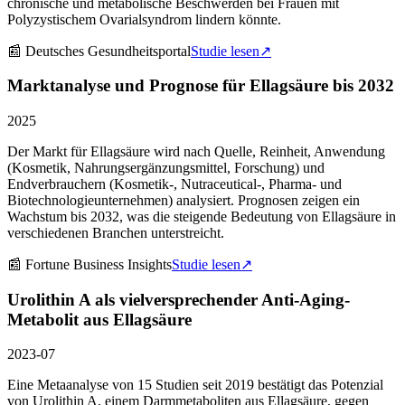
chronische und metabolische Beschwerden bei Frauen mit
Polyzystischem Ovarialsyndrom lindern könnte.
📰
Deutsches Gesundheitsportal
Studie lesen
↗
Marktanalyse und Prognose für Ellagsäure bis 2032
2025
Der Markt für Ellagsäure wird nach Quelle, Reinheit, Anwendung
(Kosmetik, Nahrungsergänzungsmittel, Forschung) und
Endverbrauchern (Kosmetik-, Nutraceutical-, Pharma- und
Biotechnologieunternehmen) analysiert. Prognosen zeigen ein
Wachstum bis 2032, was die steigende Bedeutung von Ellagsäure in
verschiedenen Branchen unterstreicht.
📰
Fortune Business Insights
Studie lesen
↗
Urolithin A als vielversprechender Anti-Aging-
Metabolit aus Ellagsäure
2023-07
Eine Metaanalyse von 15 Studien seit 2019 bestätigt das Potenzial
von Urolithin A, einem Darmmetaboliten aus Ellagsäure, gegen