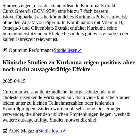
Studien zeigen, dass der standardisierte Kurkuma-Extrakt
CurcuGreen® (BCM-95®) eine bis zu 7-fach bessere
Bioverfügbarkeit als herkömmliches Kurkuma-Pulver aufweist,
ohne den Zusatz von Piperin. In Kombination mit Vitamin D,
Omega-3 und Olivenblatt-Extrakt entfaltet Kurkuma seine
immununterstützenden Effekte besonders gut, was gerade in der
kalten Jahreszeit relevant ist.
📰
Optimum Performance
Studie lesen
↗
Klinische Studien zu Kurkuma zeigen positive, aber
noch nicht aussagekräftige Effekte
2025-04-15
Curcumin weist antientzündliche, knorpelschützende und
cholesterinsenkende Wirkungen auf, doch viele klinische Studien
leiden unter zu kleinen Teilnehmerzahlen oder fehlenden
Kontrollgruppen. Zudem wurden oft sehr hohe Dosierungen
verwendet, die über den üblichen Empfehlungen liegen, weshalb
weitere aussagekräftige Studien notwendig sind.
📰
AOK Magazin
Studie lesen
↗