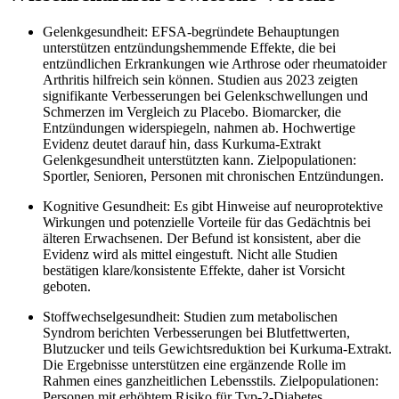
Gelenkgesundheit: EFSA-begründete Behauptungen
unterstützen entzündungshemmende Effekte, die bei
entzündlichen Erkrankungen wie Arthrose oder rheumatoider
Arthritis hilfreich sein können. Studien aus 2023 zeigten
signifikante Verbesserungen bei Gelenkschwellungen und
Schmerzen im Vergleich zu Placebo. Biomarcker, die
Entzündungen widerspiegeln, nahmen ab. Hochwertige
Evidenz deutet darauf hin, dass Kurkuma-Extrakt
Gelenkgesundheit unterstützten kann. Zielpopulationen:
Sportler, Senioren, Personen mit chronischen Entzündungen.
Kognitive Gesundheit: Es gibt Hinweise auf neuroprotektive
Wirkungen und potenzielle Vorteile für das Gedächtnis bei
älteren Erwachsenen. Der Befund ist konsistent, aber die
Evidenz wird als mittel eingestuft. Nicht alle Studien
bestätigen klare/konsistente Effekte, daher ist Vorsicht
geboten.
Stoffwechselgesundheit: Studien zum metabolischen
Syndrom berichten Verbesserungen bei Blutfettwerten,
Blutzucker und teils Gewichtsreduktion bei Kurkuma-Extrakt.
Die Ergebnisse unterstützen eine ergänzende Rolle im
Rahmen eines ganzheitlichen Lebensstils. Zielpopulationen:
Personen mit erhöhtem Risiko für Typ-2-Diabetes,