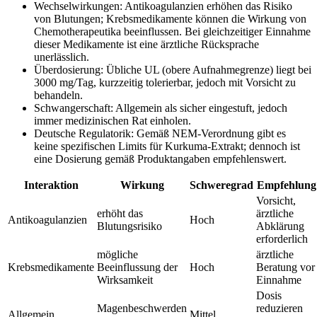
Wechselwirkungen: Antikoagulanzien erhöhen das Risiko
von Blutungen; Krebsmedikamente können die Wirkung von
Chemotherapeutika beeinflussen. Bei gleichzeitiger Einnahme
dieser Medikamente ist eine ärztliche Rücksprache
unerlässlich.
Überdosierung: Übliche UL (obere Aufnahmegrenze) liegt bei
3000 mg/Tag, kurzzeitig tolerierbar, jedoch mit Vorsicht zu
behandeln.
Schwangerschaft: Allgemein als sicher eingestuft, jedoch
immer medizinischen Rat einholen.
Deutsche Regulatorik: Gemäß NEM-Verordnung gibt es
keine spezifischen Limits für Kurkuma-Extrakt; dennoch ist
eine Dosierung gemäß Produktangaben empfehlenswert.
Interaktion
Wirkung
Schweregrad
Empfehlung
Vorsicht,
erhöht das
ärztliche
Antikoagulanzien
Hoch
Blutungsrisiko
Abklärung
erforderlich
mögliche
ärztliche
Krebsmedikamente
Beeinflussung der
Hoch
Beratung vor
Wirksamkeit
Einnahme
Dosis
Magenbeschwerden
reduzieren
Allgemein
Mittel