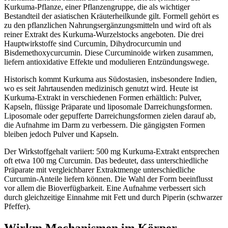
Kurkuma-Pflanze, einer Pflanzengruppe, die als wichtiger
Bestandteil der asiatischen Kräuterheilkunde gilt. Formell gehört es
zu den pflanzlichen Nahrungsergänzungsmitteln und wird oft als
reiner Extrakt des Kurkuma-Wurzelstocks angeboten. Die drei
Hauptwirkstoffe sind Curcumin, Dihydrocurcumin und
Bisdemethoxycurcumin. Diese Curcuminoide wirken zusammen,
liefern antioxidative Effekte und modulieren Entzündungswege.
Historisch kommt Kurkuma aus Südostasien, insbesondere Indien,
wo es seit Jahrtausenden medizinisch genutzt wird. Heute ist
Kurkuma-Extrakt in verschiedenen Formen erhältlich: Pulver,
Kapseln, flüssige Präparate und liposomale Darreichungsformen.
Liposomale oder gepufferte Darreichungsformen zielen darauf ab,
die Aufnahme im Darm zu verbessern. Die gängigsten Formen
bleiben jedoch Pulver und Kapseln.
Der Wirkstoffgehalt variiert: 500 mg Kurkuma-Extrakt entsprechen
oft etwa 100 mg Curcumin. Das bedeutet, dass unterschiedliche
Präparate mit vergleichbarer Extraktmenge unterschiedliche
Curcumin-Anteile liefern können. Die Wahl der Form beeinflusst
vor allem die Bioverfügbarkeit. Eine Aufnahme verbessert sich
durch gleichzeitige Einnahme mit Fett und durch Piperin (schwarzer
Pfeffer).