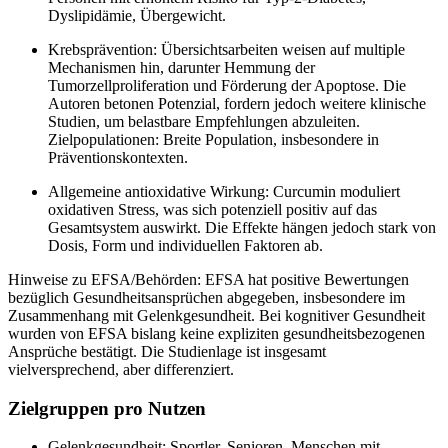
Dyslipidämie, Übergewicht.
Krebsprävention: Übersichtsarbeiten weisen auf multiple
Mechanismen hin, darunter Hemmung der
Tumorzellproliferation und Förderung der Apoptose. Die
Autoren betonen Potenzial, fordern jedoch weitere klinische
Studien, um belastbare Empfehlungen abzuleiten.
Zielpopulationen: Breite Population, insbesondere in
Präventionskontexten.
Allgemeine antioxidative Wirkung: Curcumin moduliert
oxidativen Stress, was sich potenziell positiv auf das
Gesamtsystem auswirkt. Die Effekte hängen jedoch stark von
Dosis, Form und individuellen Faktoren ab.
Hinweise zu EFSA/Behörden: EFSA hat positive Bewertungen
bezüglich Gesundheitsansprüchen abgegeben, insbesondere im
Zusammenhang mit Gelenkgesundheit. Bei kognitiver Gesundheit
wurden von EFSA bislang keine expliziten gesundheitsbezogenen
Ansprüche bestätigt. Die Studienlage ist insgesamt
vielversprechend, aber differenziert.
Zielgruppen pro Nutzen
Gelenkgesundheit: Sportler, Senioren, Menschen mit