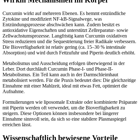
Wirkm Mechanismen im Körper
Curcumin wirkt auf mehreren Ebenen. Es hemmt entzündliche
Zytokine und modifiziert NF-kB-Signalwege, was
Entzündungsprozesse abschwächen kann. Zudem besitzt es
antioxidative Eigenschaften und unterstützt Zellreparatur- sowie
Zellwachstumsprozesse. Langfristig kann Curcumin oxidativen
Stress reduzieren und die Sequestrierung freier Radikale verbessern.
Die Bioverfügbarkeit ist relativ gering (ca. 15–30 % intestinale
Absorption) und wird durch Fettzufuhr und Piperin deutlich erhöht.
Metabolismus und Ausscheidung erfolgen überwiegend in der
Leber. Dort durchläuft Curcumin Phase-I- und Phase-II-
Metabolismus. Ein Teil kann auch in der Darmschleimhaut
metabolisiert werden. Für die Praxis bedeutet dies: Die gleichzeitige
Einnahme mit einer Mahlzeit, ideal mit etwas Fett, optimiert die
Aufnahme.
Formulierungen wie liposomale Extrakte oder kombinierte Präparate
mit Piperin werden oft verwendet, um die Bioverfügbarkeit zu
steigern. Diese Optionen können insbesondere bei längerer
Einnahme sinnvoll sein, da sich so eine stabilere Plasmaspiegel
erreichen lässt.
Wissenschaftlich bewiesene Vorteile