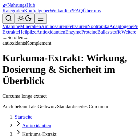
🌿
NahrungsHub
Kategorien
Kaufratgeber
Wo kaufen?
FAQ
Über uns
Vitamine
Mineralien
Aminosäuren
Fettsäuren
Nootropika
Adaptogene
Pr
Extrakte
Heilpilze
Antioxidantien
Enzyme
Proteine
Ballaststoffe
Weitere
←
Scrollen
→
antioxidants
Komplement
Kurkuma-Extrakt: Wirkung,
Dosierung & Sicherheit im
Überblick
Curcuma longa extract
Auch bekannt als:
Gelbwurz
Standardisiertes Curcumin
Startseite
Antioxidantien
Kurkuma-Extrakt