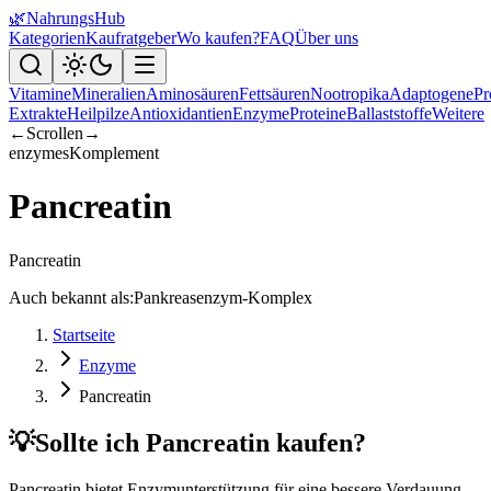
🌿
NahrungsHub
Kategorien
Kaufratgeber
Wo kaufen?
FAQ
Über uns
Vitamine
Mineralien
Aminosäuren
Fettsäuren
Nootropika
Adaptogene
Pr
Extrakte
Heilpilze
Antioxidantien
Enzyme
Proteine
Ballaststoffe
Weitere
←
Scrollen
→
enzymes
Komplement
Pancreatin
Pancreatin
Auch bekannt als:
Pankreasenzym-Komplex
Startseite
Enzyme
Pancreatin
💡
Sollte ich Pancreatin kaufen?
Pancreatin bietet Enzymunterstützung für eine bessere Verdauung.