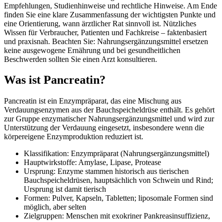
Empfehlungen, Studienhinweise und rechtliche Hinweise. Am Ende
finden Sie eine klare Zusammenfassung der wichtigsten Punkte und
eine Orientierung, wann ärztlicher Rat sinnvoll ist. Nützliches
Wissen für Verbraucher, Patienten und Fachkreise – faktenbasiert
und praxisnah. Beachten Sie: Nahrungsergänzungsmittel ersetzen
keine ausgewogene Ernährung und bei gesundheitlichen
Beschwerden sollten Sie einen Arzt konsultieren.
Was ist Pancreatin?
Pancreatin ist ein Enzympräparat, das eine Mischung aus
Verdauungsenzymen aus der Bauchspeicheldrüse enthält. Es gehört
zur Gruppe enzymatischer Nahrungsergänzungsmittel und wird zur
Unterstützung der Verdauung eingesetzt, insbesondere wenn die
körpereigene Enzymproduktion reduziert ist.
Klassifikation: Enzympräparat (Nahrungsergänzungsmittel)
Hauptwirkstoffe: Amylase, Lipase, Protease
Ursprung: Enzyme stammen historisch aus tierischen
Bauchspeicheldrüsen, hauptsächlich von Schwein und Rind;
Ursprung ist damit tierisch
Formen: Pulver, Kapseln, Tabletten; liposomale Formen sind
möglich, aber selten
Zielgruppen: Menschen mit exokriner Pankreasinsuffizienz,