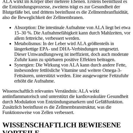
ALA wirkt im Körper über mehrere Ebenen. Erstens beeinflusst es
die Entzündungsprozesse, zweitens trägt es zur Gesundheit der
Blutgefäße bei, und drittens beeinflusst es die Zellmembranfluidität,
also die Beweglichkeit der Zellmembranen.
Absorption: Die intestinale Aufnahme von ALA liegt bei etwa
15–30 %. Die Aufnahmefähigkeit kann durch Mahlzeiten, vor
allem fettreiche, verbessert werden.
Metabolismus: In der Leber wird ALA größtenteils in
längerkettige EPA- und DHA-Verbindungen umgesetzt.
Dieser Umwandlungsweg ist ineffizient, doch auch moderate
Zufuhr kann zu spürbaren positive Effekten beitragen.
Synergien: Die Wirkung von ALA kann durch andere Fette,
insbesondere fettlösliche Vitamine und weitere Omega-3-
Fettsäuren, unterstützt werden. Eine ausgewogene Fettzufuhr
erhöht die Aufnahme.
Wissenschaftlich relevantes Verständnis: ALA wirkt
antiinflammatorisch und unterstützt die kardiovaskuläre Gesundheit
durch Modulation von Entzündungsmarkern und Gefäßfunktion.
Zusätzlich beeinflusst es die Zellmembranstruktur, was die
Funktionsweise von Zellen verbessert.
WISSENSCHAFTLICH BEWIESENE
VORTEILE