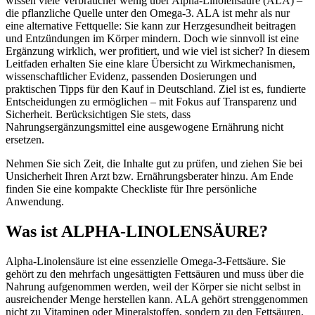
wissen viele Verbraucher wenig über Alpha-Linolensäure (ALA) –
die pflanzliche Quelle unter den Omega-3. ALA ist mehr als nur
eine alternative Fettquelle: Sie kann zur Herzgesundheit beitragen
und Entzündungen im Körper mindern. Doch wie sinnvoll ist eine
Ergänzung wirklich, wer profitiert, und wie viel ist sicher? In diesem
Leitfaden erhalten Sie eine klare Übersicht zu Wirkmechanismen,
wissenschaftlicher Evidenz, passenden Dosierungen und
praktischen Tipps für den Kauf in Deutschland. Ziel ist es, fundierte
Entscheidungen zu ermöglichen – mit Fokus auf Transparenz und
Sicherheit. Berücksichtigen Sie stets, dass
Nahrungsergänzungsmittel eine ausgewogene Ernährung nicht
ersetzen.
Nehmen Sie sich Zeit, die Inhalte gut zu prüfen, und ziehen Sie bei
Unsicherheit Ihren Arzt bzw. Ernährungsberater hinzu. Am Ende
finden Sie eine kompakte Checkliste für Ihre persönliche
Anwendung.
Was ist ALPHA-LINOLENSÄURE?
Alpha-Linolensäure ist eine essenzielle Omega-3-Fettsäure. Sie
gehört zu den mehrfach ungesättigten Fettsäuren und muss über die
Nahrung aufgenommen werden, weil der Körper sie nicht selbst in
ausreichender Menge herstellen kann. ALA gehört strenggenommen
nicht zu Vitaminen oder Mineralstoffen, sondern zu den Fettsäuren,