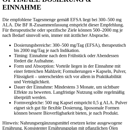
EINNAHME
Die empfohlene Tagesmenge gemäß EFSA liegt bei 300–500 mg
ALA. Die BF R-Zusammenfassung entspricht dieser Empfehlung.
Für therapeutische oder spezifische Ziele können 500–2000 mg je
nach Bedarf sinnvoll sein, immer mit ärztlicher Absprache.
Dosierungsbereiche: 300–500 mg/Tag (EFSA), therapeutisch
bis 2000 mg/Tag je nach Indikation.
Timing: Einnahme nach dem Frühstück oder Abendessen
fördert die Aufnahme.
Form und Absorption: Vorteile liegen in der Einnahme mit
einer fettreichen Mahlzeit; Formulierungen • Kapseln, Pulver,
Flüssigkeit – unterscheiden sich vor allem in Praktikabilität
und Verträglichkeit.
Dauer der Einnahme: Mindestens 3 Monate, um sichtbare
Effekte zu bewerten. Langfristige Nutzung sollte regelmäßig
überprüft werden.
Formvergleiche: 500 mg Kapsel entspricht 0,5 g ALA. Pulver
eignet sich gut für flexible Dosierung, liposomale Formen
können bessere Bioverfügbarkeit bieten, je nach Produkt.
Hinweis: Nahrungsergänzungsmittel ersetzen keine ausgewogene
Ernährung. Konsistenter Ernährungsplan mit pflanzlichen Ölen