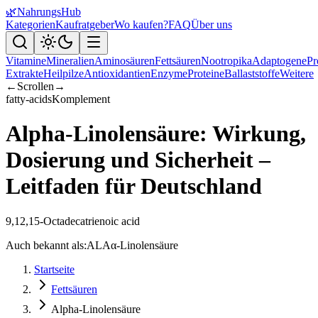
🌿
NahrungsHub
Kategorien
Kaufratgeber
Wo kaufen?
FAQ
Über uns
Vitamine
Mineralien
Aminosäuren
Fettsäuren
Nootropika
Adaptogene
Pr
Extrakte
Heilpilze
Antioxidantien
Enzyme
Proteine
Ballaststoffe
Weitere
←
Scrollen
→
fatty-acids
Komplement
Alpha-Linolensäure: Wirkung,
Dosierung und Sicherheit –
Leitfaden für Deutschland
9,12,15-Octadecatrienoic acid
Auch bekannt als:
ALA
α-Linolensäure
Startseite
Fettsäuren
Alpha-Linolensäure