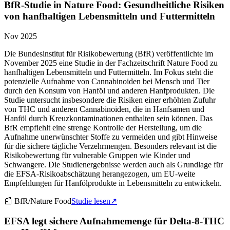
BfR-Studie in Nature Food: Gesundheitliche Risiken
von hanfhaltigen Lebensmitteln und Futtermitteln
Nov 2025
Die Bundesinstitut für Risikobewertung (BfR) veröffentlichte im
November 2025 eine Studie in der Fachzeitschrift Nature Food zu
hanfhaltigen Lebensmitteln und Futtermitteln. Im Fokus steht die
potenzielle Aufnahme von Cannabinoiden bei Mensch und Tier
durch den Konsum von Hanföl und anderen Hanfprodukten. Die
Studie untersucht insbesondere die Risiken einer erhöhten Zufuhr
von THC und anderen Cannabinoiden, die in Hanfsamen und
Hanföl durch Kreuzkontaminationen enthalten sein können. Das
BfR empfiehlt eine strenge Kontrolle der Herstellung, um die
Aufnahme unerwünschter Stoffe zu vermeiden und gibt Hinweise
für die sichere tägliche Verzehrmengen. Besonders relevant ist die
Risikobewertung für vulnerable Gruppen wie Kinder und
Schwangere. Die Studienergebnisse werden auch als Grundlage für
die EFSA-Risikoabschätzung herangezogen, um EU-weite
Empfehlungen für Hanfölprodukte in Lebensmitteln zu entwickeln.
📰
BfR/Nature Food
Studie lesen
↗
EFSA legt sichere Aufnahmemenge für Delta-8-THC