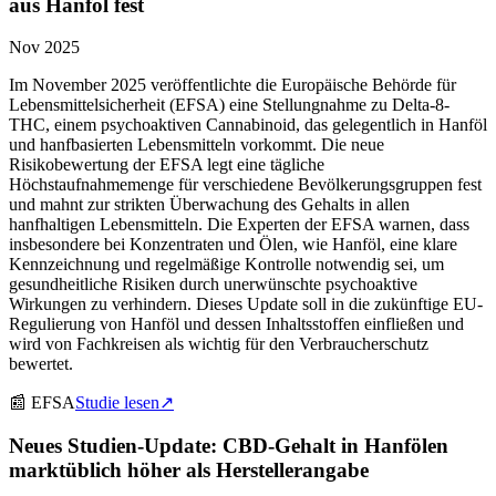
aus Hanföl fest
Nov 2025
Im November 2025 veröffentlichte die Europäische Behörde für
Lebensmittelsicherheit (EFSA) eine Stellungnahme zu Delta-8-
THC, einem psychoaktiven Cannabinoid, das gelegentlich in Hanföl
und hanfbasierten Lebensmitteln vorkommt. Die neue
Risikobewertung der EFSA legt eine tägliche
Höchstaufnahmemenge für verschiedene Bevölkerungsgruppen fest
und mahnt zur strikten Überwachung des Gehalts in allen
hanfhaltigen Lebensmitteln. Die Experten der EFSA warnen, dass
insbesondere bei Konzentraten und Ölen, wie Hanföl, eine klare
Kennzeichnung und regelmäßige Kontrolle notwendig sei, um
gesundheitliche Risiken durch unerwünschte psychoaktive
Wirkungen zu verhindern. Dieses Update soll in die zukünftige EU-
Regulierung von Hanföl und dessen Inhaltsstoffen einfließen und
wird von Fachkreisen als wichtig für den Verbraucherschutz
bewertet.
📰
EFSA
Studie lesen
↗
Neues Studien-Update: CBD-Gehalt in Hanfölen
marktüblich höher als Herstellerangabe