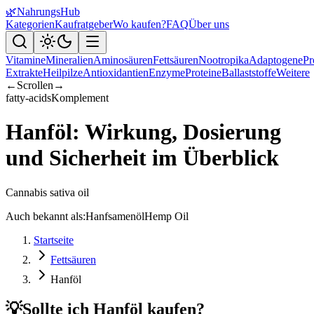
🌿
NahrungsHub
Kategorien
Kaufratgeber
Wo kaufen?
FAQ
Über uns
Vitamine
Mineralien
Aminosäuren
Fettsäuren
Nootropika
Adaptogene
Pr
Extrakte
Heilpilze
Antioxidantien
Enzyme
Proteine
Ballaststoffe
Weitere
←
Scrollen
→
fatty-acids
Komplement
Hanföl: Wirkung, Dosierung
und Sicherheit im Überblick
Cannabis sativa oil
Auch bekannt als:
Hanfsamenöl
Hemp Oil
Startseite
Fettsäuren
Hanföl
💡
Sollte ich Hanföl kaufen?