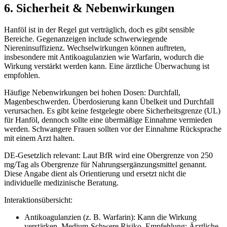
6. Sicherheit & Nebenwirkungen
Hanföl ist in der Regel gut verträglich, doch es gibt sensible
Bereiche. Gegenanzeigen include schwerwiegende
Niereninsuffizienz. Wechselwirkungen können auftreten,
insbesondere mit Antikoagulanzien wie Warfarin, wodurch die
Wirkung verstärkt werden kann. Eine ärztliche Überwachung ist
empfohlen.
Häufige Nebenwirkungen bei hohen Dosen: Durchfall,
Magenbeschwerden. Überdosierung kann Übelkeit und Durchfall
verursachen. Es gibt keine festgelegte obere Sicherheitsgrenze (UL)
für Hanföl, dennoch sollte eine übermäßige Einnahme vermieden
werden. Schwangere Frauen sollten vor der Einnahme Rücksprache
mit einem Arzt halten.
DE-Gesetzlich relevant: Laut BfR wird eine Obergrenze von 250
mg/Tag als Obergrenze für Nahrungsergänzungsmittel genannt.
Diese Angabe dient als Orientierung und ersetzt nicht die
individuelle medizinische Beratung.
Interaktionsübersicht:
Antikoagulanzien (z. B. Warfarin): Kann die Wirkung
verstärken. Medium-Schwere Risiko. Empfehlung: Ärztliche