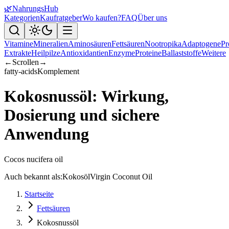
🌿
NahrungsHub
Kategorien
Kaufratgeber
Wo kaufen?
FAQ
Über uns
Vitamine
Mineralien
Aminosäuren
Fettsäuren
Nootropika
Adaptogene
Pr
Extrakte
Heilpilze
Antioxidantien
Enzyme
Proteine
Ballaststoffe
Weitere
←
Scrollen
→
fatty-acids
Komplement
Kokosnussöl: Wirkung,
Dosierung und sichere
Anwendung
Cocos nucifera oil
Auch bekannt als:
Kokosöl
Virgin Coconut Oil
Startseite
Fettsäuren
Kokosnussöl