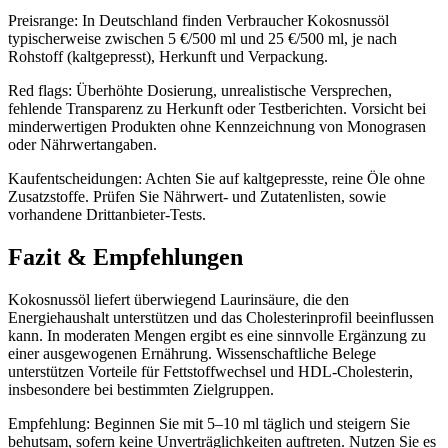
Preisrange: In Deutschland finden Verbraucher Kokosnussöl
typischerweise zwischen 5 €/500 ml und 25 €/500 ml, je nach
Rohstoff (kaltgepresst), Herkunft und Verpackung.
Red flags: Überhöhte Dosierung, unrealistische Versprechen,
fehlende Transparenz zu Herkunft oder Testberichten. Vorsicht bei
minderwertigen Produkten ohne Kennzeichnung von Monograsen
oder Nährwertangaben.
Kaufentscheidungen: Achten Sie auf kaltgepresste, reine Öle ohne
Zusatzstoffe. Prüfen Sie Nährwert- und Zutatenlisten, sowie
vorhandene Drittanbieter-Tests.
Fazit & Empfehlungen
Kokosnussöl liefert überwiegend Laurinsäure, die den
Energiehaushalt unterstützen und das Cholesterinprofil beeinflussen
kann. In moderaten Mengen ergibt es eine sinnvolle Ergänzung zu
einer ausgewogenen Ernährung. Wissenschaftliche Belege
unterstützen Vorteile für Fettstoffwechsel und HDL-Cholesterin,
insbesondere bei bestimmten Zielgruppen.
Empfehlung: Beginnen Sie mit 5–10 ml täglich und steigern Sie
behutsam, sofern keine Unverträglichkeiten auftreten. Nutzen Sie es