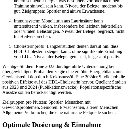
liefern schnelle Energie, was besonders vor oder nach dem
Training sinnvoll sein kann. Niveau der Belege: moderat bis
gut. Zielgruppen: Sportler und aktive Erwachsene.
Immunsystem: Monolaurin aus Laurinsäure kann
unterstützend wirken, insbesondere bei leichten bakteriellen
oder viralen Belastungen. Niveau der Belege: begrenzt, nicht
für Heilversprechen.
Cholesterinprofil: Langzeitstudien deuten darauf hin, dass
HDL-Cholesterin steigen kann, ohne signifikante Erhöhung
von LDL. Niveau der Belege: gemischt, insgesamt positiv.
Wichtige Studien: Eine 2023 durchgeführte Untersuchung bei
übergewichtigen Probanden zeigte eine erhöhte Energiebilanz und
Gewichtsreduktion durch Kokosnussöl. Eine 2024er Studie hob die
positiven Effekte auf das HDL-Cholesterin hervor. Quellen: Studien
aus 2023 und 2024 (Publikationszwecke). Populationsspezifische
Ansätze sollten berücksichtigt werden.
Zielgruppen pro Nutzen: Sportler, Menschen mit
Gewichtsproblemen, Senioren; Erwachsenen, älteren Menschen;
Allgemeine Verbraucher, die eine naturnahe Fettquelle suchen.
Optimale Dosierung & Einnahme