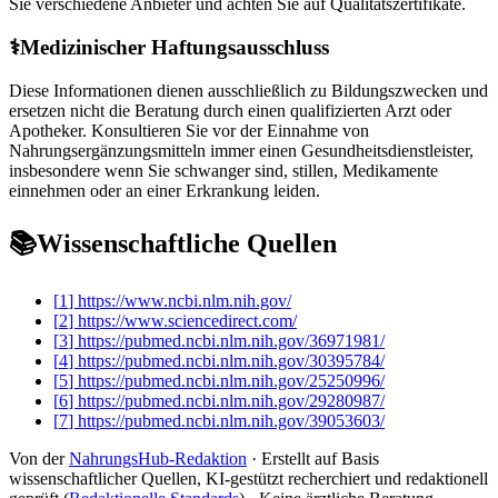
Sie verschiedene Anbieter und achten Sie auf Qualitätszertifikate.
⚕️
Medizinischer Haftungsausschluss
Diese Informationen dienen ausschließlich zu Bildungszwecken und
ersetzen nicht die Beratung durch einen qualifizierten Arzt oder
Apotheker. Konsultieren Sie vor der Einnahme von
Nahrungsergänzungsmitteln immer einen Gesundheitsdienstleister,
insbesondere wenn Sie schwanger sind, stillen, Medikamente
einnehmen oder an einer Erkrankung leiden.
📚
Wissenschaftliche Quellen
[
1
]
https://www.ncbi.nlm.nih.gov/
[
2
]
https://www.sciencedirect.com/
[
3
]
https://pubmed.ncbi.nlm.nih.gov/36971981/
[
4
]
https://pubmed.ncbi.nlm.nih.gov/30395784/
[
5
]
https://pubmed.ncbi.nlm.nih.gov/25250996/
[
6
]
https://pubmed.ncbi.nlm.nih.gov/29280987/
[
7
]
https://pubmed.ncbi.nlm.nih.gov/39053603/
Von der
NahrungsHub-Redaktion
· Erstellt auf Basis
wissenschaftlicher Quellen, KI-gestützt recherchiert und redaktionell