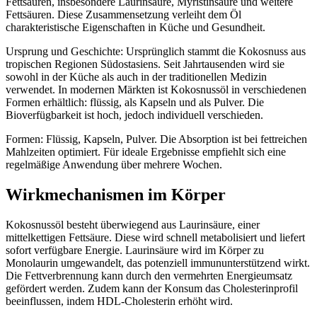
Fettsäuren, insbesondere Laurinsäure, Myristinsäure und weitere
Fettsäuren. Diese Zusammensetzung verleiht dem Öl
charakteristische Eigenschaften in Küche und Gesundheit.
Ursprung und Geschichte: Ursprünglich stammt die Kokosnuss aus
tropischen Regionen Südostasiens. Seit Jahrtausenden wird sie
sowohl in der Küche als auch in der traditionellen Medizin
verwendet. In modernen Märkten ist Kokosnussöl in verschiedenen
Formen erhältlich: flüssig, als Kapseln und als Pulver. Die
Bioverfügbarkeit ist hoch, jedoch individuell verschieden.
Formen: Flüssig, Kapseln, Pulver. Die Absorption ist bei fettreichen
Mahlzeiten optimiert. Für ideale Ergebnisse empfiehlt sich eine
regelmäßige Anwendung über mehrere Wochen.
Wirkmechanismen im Körper
Kokosnussöl besteht überwiegend aus Laurinsäure, einer
mittelkettigen Fettsäure. Diese wird schnell metabolisiert und liefert
sofort verfügbare Energie. Laurinsäure wird im Körper zu
Monolaurin umgewandelt, das potenziell immununterstützend wirkt.
Die Fettverbrennung kann durch den vermehrten Energieumsatz
gefördert werden. Zudem kann der Konsum das Cholesterinprofil
beeinflussen, indem HDL-Cholesterin erhöht wird.