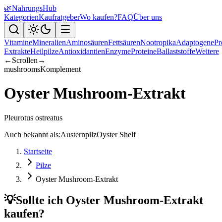
🌿
NahrungsHub
Kategorien
Kaufratgeber
Wo kaufen?
FAQ
Über uns
Vitamine
Mineralien
Aminosäuren
Fettsäuren
Nootropika
Adaptogene
Pr
Extrakte
Heilpilze
Antioxidantien
Enzyme
Proteine
Ballaststoffe
Weitere
←
Scrollen
→
mushrooms
Komplement
Oyster Mushroom-Extrakt
Pleurotus ostreatus
Auch bekannt als:
Austernpilz
Oyster Shelf
Startseite
Pilze
Oyster Mushroom-Extrakt
💡
Sollte ich Oyster Mushroom-Extrakt
kaufen?