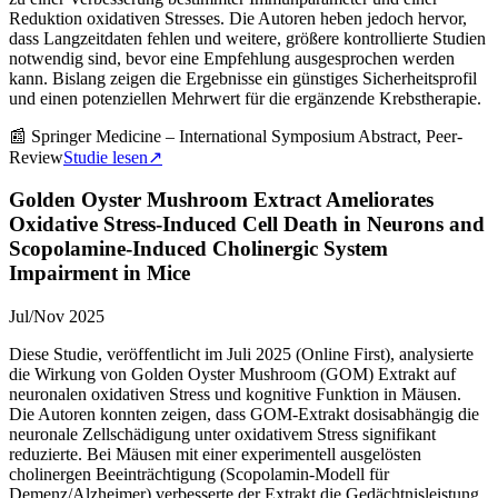
Reduktion oxidativen Stresses. Die Autoren heben jedoch hervor,
dass Langzeitdaten fehlen und weitere, größere kontrollierte Studien
notwendig sind, bevor eine Empfehlung ausgesprochen werden
kann. Bislang zeigen die Ergebnisse ein günstiges Sicherheitsprofil
und einen potenziellen Mehrwert für die ergänzende Krebstherapie.
📰
Springer Medicine – International Symposium Abstract, Peer-
Review
Studie lesen
↗
Golden Oyster Mushroom Extract Ameliorates
Oxidative Stress-Induced Cell Death in Neurons and
Scopolamine-Induced Cholinergic System
Impairment in Mice
Jul/Nov 2025
Diese Studie, veröffentlicht im Juli 2025 (Online First), analysierte
die Wirkung von Golden Oyster Mushroom (GOM) Extrakt auf
neuronalen oxidativen Stress und kognitive Funktion in Mäusen.
Die Autoren konnten zeigen, dass GOM-Extrakt dosisabhängig die
neuronale Zellschädigung unter oxidativem Stress signifikant
reduzierte. Bei Mäusen mit einer experimentell ausgelösten
cholinergen Beeinträchtigung (Scopolamin-Modell für
Demenz/Alzheimer) verbesserte der Extrakt die Gedächtnisleistung