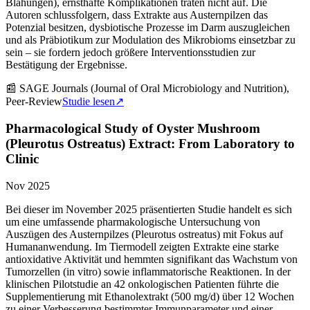
Blähungen), ernsthafte Komplikationen traten nicht auf. Die
Autoren schlussfolgern, dass Extrakte aus Austernpilzen das
Potenzial besitzen, dysbiotische Prozesse im Darm auszugleichen
und als Präbiotikum zur Modulation des Mikrobioms einsetzbar zu
sein – sie fordern jedoch größere Interventionsstudien zur
Bestätigung der Ergebnisse.
📰
SAGE Journals (Journal of Oral Microbiology and Nutrition),
Peer-Review
Studie lesen
↗
Pharmacological Study of Oyster Mushroom
(Pleurotus Ostreatus) Extract: From Laboratory to
Clinic
Nov 2025
Bei dieser im November 2025 präsentierten Studie handelt es sich
um eine umfassende pharmakologische Untersuchung von
Auszügen des Austernpilzes (Pleurotus ostreatus) mit Fokus auf
Humananwendung. Im Tiermodell zeigten Extrakte eine starke
antioxidative Aktivität und hemmten signifikant das Wachstum von
Tumorzellen (in vitro) sowie inflammatorische Reaktionen. In der
klinischen Pilotstudie an 42 onkologischen Patienten führte die
Supplementierung mit Ethanolextrakt (500 mg/d) über 12 Wochen
zu einer Verbesserung bestimmter Immunparameter und einer