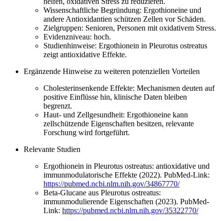
helfen, oxidativen Stress zu reduzieren.
Wissenschaftliche Begründung: Ergothioneine und
andere Antioxidantien schützen Zellen vor Schäden.
Zielgruppen: Senioren, Personen mit oxidativem Stress.
Evidenzniveau: hoch.
Studienhinweise: Ergothionein in Pleurotus ostreatus
zeigt antioxidative Effekte.
Ergänzende Hinweise zu weiteren potenziellen Vorteilen
Cholesterinsenkende Effekte: Mechanismen deuten auf
positive Einflüsse hin, klinische Daten bleiben
begrenzt.
Haut- und Zellgesundheit: Ergothioneine kann
zellschützende Eigenschaften besitzen, relevante
Forschung wird fortgeführt.
Relevante Studien
Ergothionein in Pleurotus ostreatus: antioxidative und
immunmodulatorische Effekte (2022). PubMed-Link:
https://pubmed.ncbi.nlm.nih.gov/34867770/
Beta-Glucane aus Pleurotus ostreatus:
immunmodulierende Eigenschaften (2023). PubMed-
Link:
https://pubmed.ncbi.nlm.nih.gov/35322770/