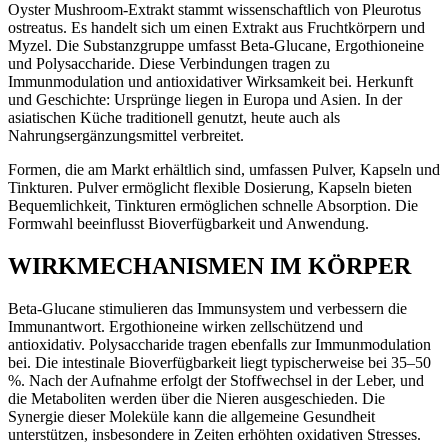
Oyster Mushroom-Extrakt stammt wissenschaftlich von Pleurotus
ostreatus. Es handelt sich um einen Extrakt aus Fruchtkörpern und
Myzel. Die Substanzgruppe umfasst Beta-Glucane, Ergothioneine
und Polysaccharide. Diese Verbindungen tragen zu
Immunmodulation und antioxidativer Wirksamkeit bei. Herkunft
und Geschichte: Ursprünge liegen in Europa und Asien. In der
asiatischen Küche traditionell genutzt, heute auch als
Nahrungsergänzungsmittel verbreitet.
Formen, die am Markt erhältlich sind, umfassen Pulver, Kapseln und
Tinkturen. Pulver ermöglicht flexible Dosierung, Kapseln bieten
Bequemlichkeit, Tinkturen ermöglichen schnelle Absorption. Die
Formwahl beeinflusst Bioverfügbarkeit und Anwendung.
WIRKMECHANISMEN IM KÖRPER
Beta-Glucane stimulieren das Immunsystem und verbessern die
Immunantwort. Ergothioneine wirken zellschützend und
antioxidativ. Polysaccharide tragen ebenfalls zur Immunmodulation
bei. Die intestinale Bioverfügbarkeit liegt typischerweise bei 35–50
%. Nach der Aufnahme erfolgt der Stoffwechsel in der Leber, und
die Metaboliten werden über die Nieren ausgeschieden. Die
Synergie dieser Moleküle kann die allgemeine Gesundheit
unterstützen, insbesondere in Zeiten erhöhten oxidativen Stresses.