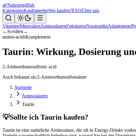
🌿
NahrungsHub
Kategorien
Kaufratgeber
Wo kaufen?
FAQ
Über uns
Vitamine
Mineralien
Aminosäuren
Fettsäuren
Nootropika
Adaptogene
Pr
←
Scrollen
→
amino-acids
Komplement
Taurin: Wirkung, Dosierung und
2-Aminoethanesulfonic acid
Auch bekannt als:
2-Aminoethansulfonsäure
Startseite
Aminosäuren
Taurin
💡
Sollte ich Taurin kaufen?
Taurin ist eine natürliche Aminosäure, die oft in Energy-Drinks vork
Vorteile wissenschaftlich belegbar sind, worauf Sie bei der Dosier