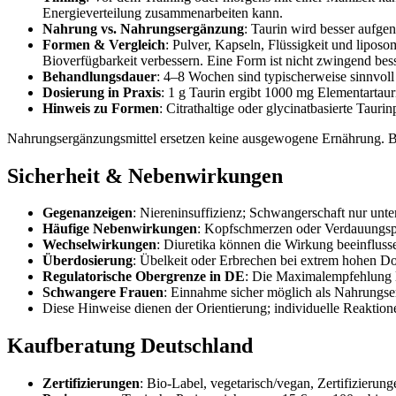
Energieverteilung zusammenarbeiten kann.
Nahrung vs. Nahrungsergänzung
: Taurin wird besser aufge
Formen & Vergleich
: Pulver, Kapseln, Flüssigkeit und lipo
Bioverfügbarkeit verbessern. Eine Form ist nicht zwingend bes
Behandlungsdauer
: 4–8 Wochen sind typischerweise sinnvoll
Dosierung in Praxis
: 1 g Taurin ergibt 1000 mg Elementartaur
Hinweis zu Formen
: Citrathaltige oder glycinatbasierte Taur
Nahrungsergänzungsmittel ersetzen keine ausgewogene Ernährung. Be
Sicherheit & Nebenwirkungen
Gegenanzeigen
: Niereninsuffizienz; Schwangerschaft nur unter
Häufige Nebenwirkungen
: Kopfschmerzen oder Verdauungsp
Wechselwirkungen
: Diuretika können die Wirkung beeinfluss
Überdosierung
: Übelkeit oder Erbrechen bei extrem hohen D
Regulatorische Obergrenze in DE
: Die Maximalempfehlung l
Schwangere Frauen
: Einnahme sicher möglich als Nahrungse
Diese Hinweise dienen der Orientierung; individuelle Reaktione
Kaufberatung Deutschland
Zertifizierungen
: Bio‑Label, vegetarisch/vegan, Zertifizierun