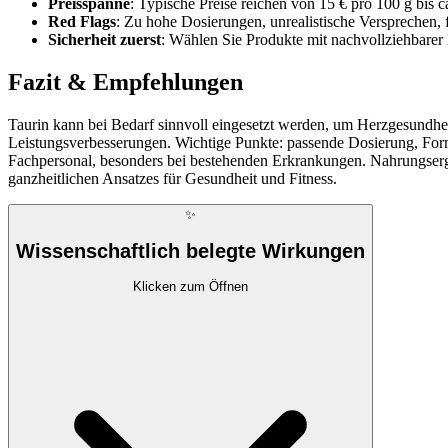
Preisspanne
: Typische Preise reichen von 15 € pro 100 g bis c
Red Flags
: Zu hohe Dosierungen, unrealistische Versprechen,
Sicherheit zuerst
: Wählen Sie Produkte mit nachvollziehbarer 
Fazit & Empfehlungen
Taurin kann bei Bedarf sinnvoll eingesetzt werden, um Herzgesundheit
Leistungsverbesserungen. Wichtige Punkte: passende Dosierung, For
Fachpersonal, besonders bei bestehenden Erkrankungen. Nahrungsergän
ganzheitlichen Ansatzes für Gesundheit und Fitness.
✨
Wissenschaftlich belegte Wirkungen
Klicken zum Öffnen