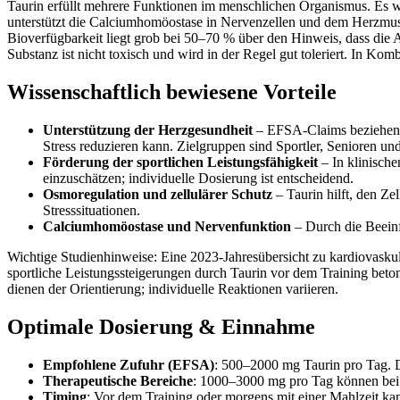
Taurin erfüllt mehrere Funktionen im menschlichen Organismus. Es wir
unterstützt die Calciumhomöostase in Nervenzellen und dem Herzmus
Bioverfügbarkeit liegt grob bei 50–70 % über den Hinweis, dass die A
Substanz ist nicht toxisch und wird in der Regel gut toleriert. In Ko
Wissenschaftlich bewiesene Vorteile
Unterstützung der Herzgesundheit
– EFSA‑Claims beziehen si
Stress reduzieren kann. Zielgruppen sind Sportler, Senioren un
Förderung der sportlichen Leistungsfähigkeit
– In klinische
einzuschätzen; individuelle Dosierung ist entscheidend.
Osmoregulation und zellulärer Schutz
– Taurin hilft, den Ze
Stresssituationen.
Calciumhomöostase und Nervenfunktion
– Durch die Beeinf
Wichtige Studienhinweise: Eine 2023‑Jahresübersicht zu kardiovaskul
sportliche Leistungssteigerungen durch Taurin vor dem Training bet
dienen der Orientierung; individuelle Reaktionen variieren.
Optimale Dosierung & Einnahme
Empfohlene Zufuhr (EFSA)
: 500–2000 mg Taurin pro Tag. Di
Therapeutische Bereiche
: 1000–3000 mg pro Tag können bei be
Timing
: Vor dem Training oder morgens mit einer Mahlzeit ka