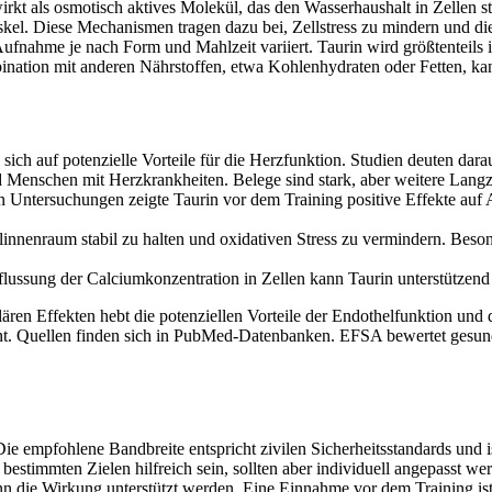
kt als osmotisch aktives Molekül, das den Wasserhaushalt in Zellen st
kel. Diese Mechanismen tragen dazu bei, Zellstress zu mindern und di
ufnahme je nach Form und Mahlzeit variiert. Taurin wird größtenteils i
mbination mit anderen Nährstoffen, etwa Kohlenhydraten oder Fetten, ka
ch auf potenzielle Vorteile für die Herzfunktion. Studien deuten darau
d Menschen mit Herzkrankheiten. Belege sind stark, aber weitere Langze
n Untersuchungen zeigte Taurin vor dem Training positive Effekte auf A
llinnenraum stabil zu halten und oxidativen Stress zu vermindern. Beso
lussung der Calciumkonzentration in Zellen kann Taurin unterstützen
ären Effekten hebt die potenziellen Vorteile der Endothelfunktion und
ont. Quellen finden sich in PubMed‑Datenbanken. EFSA bewertet gesund
e empfohlene Bandbreite entspricht zivilen Sicherheitsstandards und i
stimmten Zielen hilfreich sein, sollten aber individuell angepasst we
nn die Wirkung unterstützt werden. Eine Einnahme vor dem Training ist