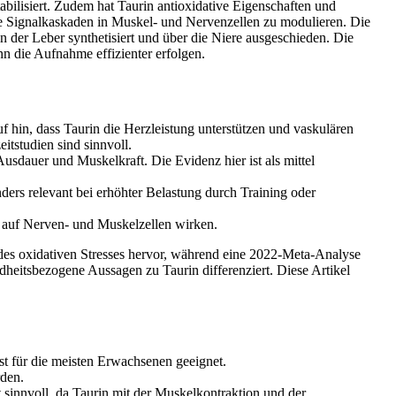
abilisiert. Zudem hat Taurin antioxidative Eigenschaften und
e Signalkaskaden in Muskel- und Nervenzellen zu modulieren. Die
n der Leber synthetisiert und über die Niere ausgeschieden. Die
nn die Aufnahme effizienter erfolgen.
f hin, dass Taurin die Herzleistung unterstützen und vaskulären
itstudien sind sinnvoll.
usdauer und Muskelkraft. Die Evidenz hier ist als mittel
nders relevant bei erhöhter Belastung durch Training oder
d auf Nerven- und Muskelzellen wirken.
 des oxidativen Stresses hervor, während eine 2022‑Meta‑Analyse
heitsbezogene Aussagen zu Taurin differenziert. Diese Artikel
st für die meisten Erwachsenen geeignet.
rden.
 sinnvoll, da Taurin mit der Muskelkontraktion und der