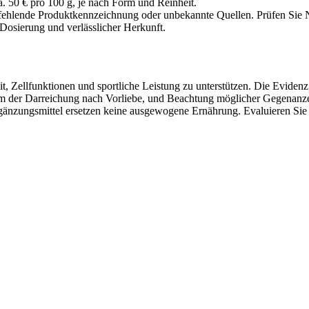
a. 50 € pro 100 g, je nach Form und Reinheit.
 fehlende Produktkennzeichnung oder unbekannte Quellen. Prüfen Sie Nu
Dosierung und verlässlicher Herkunft.
, Zellfunktionen und sportliche Leistung zu unterstützen. Die Evidenz 
m der Darreichung nach Vorliebe, und Beachtung möglicher Gegenanze
zungsmittel ersetzen keine ausgewogene Ernährung. Evaluieren Sie Ihre