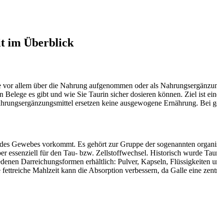
t im Überblick
e vor allem über die Nahrung aufgenommen oder als Nahrungsergänzung 
Belege es gibt und wie Sie Taurin sicher dosieren können. Ziel ist e
Nahrungsergänzungsmittel ersetzen keine ausgewogene Ernährung. Bei g
il des Gewebes vorkommt. Es gehört zur Gruppe der sogenannten organisc
r essenziell für den Tau‐ bzw. Zellstoffwechsel. Historisch wurde Tau
iedenen Darreichungsformen erhältlich: Pulver, Kapseln, Flüssigkeite
ttreiche Mahlzeit kann die Absorption verbessern, da Galle eine zentr