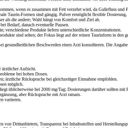
nommen, wenn es zusammen mit Fett verzehrt wird, da Gallefluss und F
somale Taurin‑Formen sind gängig. Pulver ermöglicht flexible Dosierun
ser als die andere; Wahl hängt von Komfort und Ziel ab.
 bei Bedarf, danach eventuelle Pausen.
in; verschiedene Produkte liefern unterschiedliche Konzentrationen.
inprodukte sind selten; der Fokus liegt auf der reinen Taurinform in de
i gesundheitlichen Beschwerden einen Arzt konsultieren. Die Angaben 
 ärztlicher Aufsicht.
robleme bei hohen Dosen.
en; ärztliche Rücksprache bei gleichzeitiger Einnahme empfohlen.
osen möglich.
iegt üblicherweise bei 2000 mg/Tag; Dosierungen darüber sollten mit
rgänzung, aber Rücksprache mit Arzt ratsam.
n variieren.
gen von Drittanbietern, Transparenz bei Inhaltsstoffen und Herstellungs