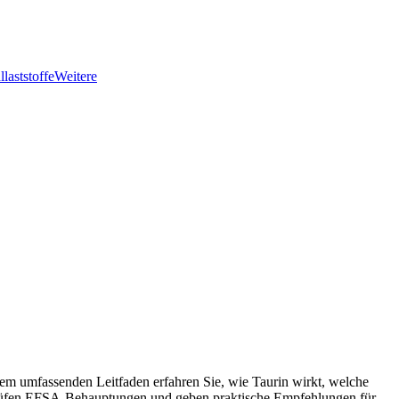
llaststoffe
Weitere
esem umfassenden Leitfaden erfahren Sie, wie Taurin wirkt, welche
n, prüfen EFSA‑Behauptungen und geben praktische Empfehlungen für