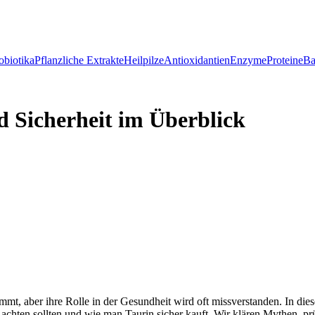
obiotika
Pflanzliche Extrakte
Heilpilze
Antioxidantien
Enzyme
Proteine
Ba
 Sicherheit im Überblick
ommt, aber ihre Rolle in der Gesundheit wird oft missverstanden. In di
ung achten sollten und wie man Taurin sicher kauft. Wir klären Mythe