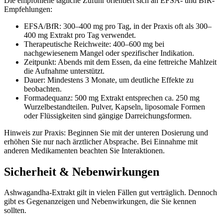
Die empfohlene tägliche Zufuhr orientiert sich an EFSA- und BfR-
Empfehlungen:
EFSA/BfR: 300–400 mg pro Tag, in der Praxis oft als 300–
400 mg Extrakt pro Tag verwendet.
Therapeutische Reichweite: 400–600 mg bei
nachgewiesenem Mangel oder spezifischer Indikation.
Zeitpunkt: Abends mit dem Essen, da eine fettreiche Mahlzeit
die Aufnahme unterstützt.
Dauer: Mindestens 3 Monate, um deutliche Effekte zu
beobachten.
Formadequanz: 500 mg Extrakt entsprechen ca. 250 mg
Wurzelbestandteilen. Pulver, Kapseln, liposomale Formen
oder Flüssigkeiten sind gängige Darreichungsformen.
Hinweis zur Praxis: Beginnen Sie mit der unteren Dosierung und
erhöhen Sie nur nach ärztlicher Absprache. Bei Einnahme mit
anderen Medikamenten beachten Sie Interaktionen.
Sicherheit & Nebenwirkungen
Ashwagandha-Extrakt gilt in vielen Fällen gut verträglich. Dennoch
gibt es Gegenanzeigen und Nebenwirkungen, die Sie kennen
sollten.