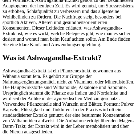
dem Vormarsch. Ashwagandha-Extrakt gehört zu den bekanntesten
Adaptogenen der heutigen Zeit. Es wird genutzt, um Stressresistenz
zu erhöhen, Schlafqualität zu verbessern und das allgemeine
Wohlbefinden zu fördern. Die Nachfrage steigt besonders bei
sportlich Aktiven, Älteren und gesundheitsorientierten
Konsumenten. Dieser Leitfaden erläutert, was Ashwagandha-
Extrakt ist, wie es wirkt, welche Belege es gibt, wie man es sicher
dosiert und worauf man beim Kauf achten sollte. Am Ende finden
Sie eine klare Kauf- und Anwendungsempfehlung.
Was ist Ashwagandha-Extrakt?
Ashwagandha-Extrakt ist ein Pflanzenextrakt, gewonnen aus
Withania somnifera. Es gehört zur Gruppe der
Nahrungsergänzungsmittel, nicht zu Vitaminen oder Mineralstoffen.
Die Hauptwirkstoffe sind Withanolide, Alkaloide und Saponine.
Ursprünglich stammt die Pflanze aus Indien und Nordafrika und
wird seit der Antike in der ayurvedischen Medizin geschätzt.
Verwendete Pflanzenteile sind Wurzeln und Blätter. Formen: Pulver,
Kapseln, Flüssigkeit und Tinkturen. In der Praxis wird oft ein
standardisierter Extrakt genutzt, der eine bestimmte Konzentration
von Withanoliden aufweist. Die Aufnahme erfolgt über den Magen-
Darm-Trakt; der Extrakt wird in der Leber metabolisiert und über
die Nieren ausgeschieden.