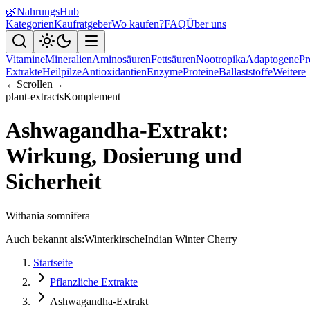
🌿
NahrungsHub
Kategorien
Kaufratgeber
Wo kaufen?
FAQ
Über uns
Vitamine
Mineralien
Aminosäuren
Fettsäuren
Nootropika
Adaptogene
Pr
Extrakte
Heilpilze
Antioxidantien
Enzyme
Proteine
Ballaststoffe
Weitere
←
Scrollen
→
plant-extracts
Komplement
Ashwagandha-Extrakt:
Wirkung, Dosierung und
Sicherheit
Withania somnifera
Auch bekannt als:
Winterkirsche
Indian Winter Cherry
Startseite
Pflanzliche Extrakte
Ashwagandha-Extrakt