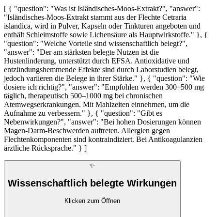
[ { "question": "Was ist Isländisches-Moos-Extrakt?", "answer":
"Isländisches-Moos-Extrakt stammt aus der Flechte Cetraria
islandica, wird in Pulver, Kapseln oder Tinkturen angeboten und
enthält Schleimstoffe sowie Lichensäure als Hauptwirkstoffe." }, {
"question": "Welche Vorteile sind wissenschaftlich belegt?",
"answer": "Der am stärksten belegte Nutzen ist die
Hustenlinderung, unterstützt durch EFSA. Antioxidative und
entzündungshemmende Effekte sind durch Laborstudien belegt,
jedoch variieren die Belege in ihrer Stärke." }, { "question": "Wie
dosiere ich richtig?", "answer": "Empfohlen werden 300–500 mg
täglich, therapeutisch 500–1000 mg bei chronischen
Atemwegserkrankungen. Mit Mahlzeiten einnehmen, um die
Aufnahme zu verbessern." }, { "question": "Gibt es
Nebenwirkungen?", "answer": "Bei hohen Dosierungen können
Magen-Darm-Beschwerden auftreten. Allergien gegen
Flechtenkomponenten sind kontraindiziert. Bei Antikoagulanzien
ärztliche Rücksprache." } ]
✨
Wissenschaftlich belegte Wirkungen
Klicken zum Öffnen