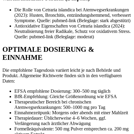
Die Rolle von Cetraria islandica bei Atemwegserkrankungen
(2023): Husten, Bronchitis, entzündungshemmend, verbessert
Symptome. Quelle: pubmed-link (Beleglage: stark abgestützt)
Antioxidative Eigenschaften von Cetraria islandica (2024):
Neutralisierung freier Radikale, Schutz vor oxidativem Stress.
Quelle: pubmed-link (Beleglage: moderat)
OPTIMALE DOSIERUNG &
EINNAHME
Die empfohlene Tagesdosis variiert leicht je nach Behörde und
Produkt. Allgemeine Richtwerte finden sich in den verfügbaren
Daten:
EFSA empfohlene Dosierung: 300–500 mg täglich
BfR‑Empfehlung: Gleiche Größenordnung wie EFSA
Therapeutischer Bereich bei chronischen
Atemwegserkrankungen: 500–1000 mg pro Tag
Einnahmezeitpunk: Morgens oder abends mit einer Mahlzeit
Therapiedauer: Üblicherweise 4–6 Wochen, ggf.
Verlängerung nach ärztlicher Abwägung
Formelleäquivalente: 500 mg Pulver entsprechen ca. 200 mg