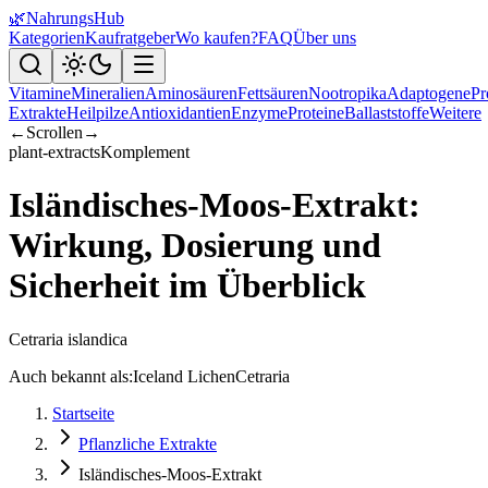
🌿
NahrungsHub
Kategorien
Kaufratgeber
Wo kaufen?
FAQ
Über uns
Vitamine
Mineralien
Aminosäuren
Fettsäuren
Nootropika
Adaptogene
Pr
Extrakte
Heilpilze
Antioxidantien
Enzyme
Proteine
Ballaststoffe
Weitere
←
Scrollen
→
plant-extracts
Komplement
Isländisches-Moos-Extrakt:
Wirkung, Dosierung und
Sicherheit im Überblick
Cetraria islandica
Auch bekannt als:
Iceland Lichen
Cetraria
Startseite
Pflanzliche Extrakte
Isländisches-Moos-Extrakt