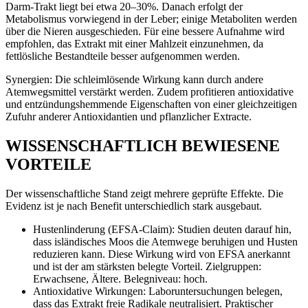
Darm-Trakt liegt bei etwa 20–30%. Danach erfolgt der
Metabolismus vorwiegend in der Leber; einige Metaboliten werden
über die Nieren ausgeschieden. Für eine bessere Aufnahme wird
empfohlen, das Extrakt mit einer Mahlzeit einzunehmen, da
fettlösliche Bestandteile besser aufgenommen werden.
Synergien: Die schleimlösende Wirkung kann durch andere
Atemwegsmittel verstärkt werden. Zudem profitieren antioxidative
und entzündungshemmende Eigenschaften von einer gleichzeitigen
Zufuhr anderer Antioxidantien und pflanzlicher Extracte.
WISSENSCHAFTLICH BEWIESENE
VORTEILE
Der wissenschaftliche Stand zeigt mehrere geprüfte Effekte. Die
Evidenz ist je nach Benefit unterschiedlich stark ausgebaut.
Hustenlinderung (EFSA-Claim): Studien deuten darauf hin,
dass isländisches Moos die Atemwege beruhigen und Husten
reduzieren kann. Diese Wirkung wird von EFSA anerkannt
und ist der am stärksten belegte Vorteil. Zielgruppen:
Erwachsene, Ältere. Belegniveau: hoch.
Antioxidative Wirkungen: Laboruntersuchungen belegen,
dass das Extrakt freie Radikale neutralisiert. Praktischer