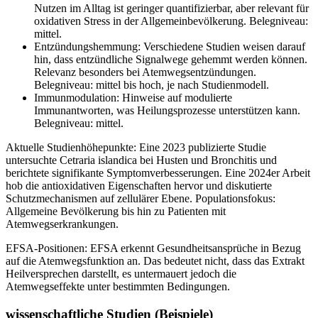
Nutzen im Alltag ist geringer quantifizierbar, aber relevant für
oxidativen Stress in der Allgemeinbevölkerung. Belegniveau:
mittel.
Entzündungshemmung: Verschiedene Studien weisen darauf
hin, dass entzündliche Signalwege gehemmt werden können.
Relevanz besonders bei Atemwegsentzündungen.
Belegniveau: mittel bis hoch, je nach Studienmodell.
Immunmodulation: Hinweise auf modulierte
Immunantworten, was Heilungsprozesse unterstützen kann.
Belegniveau: mittel.
Aktuelle Studienhöhepunkte: Eine 2023 publizierte Studie
untersuchte Cetraria islandica bei Husten und Bronchitis und
berichtete signifikante Symptomverbesserungen. Eine 2024er Arbeit
hob die antioxidativen Eigenschaften hervor und diskutierte
Schutzmechanismen auf zellulärer Ebene. Populationsfokus:
Allgemeine Bevölkerung bis hin zu Patienten mit
Atemwegserkrankungen.
EFSA-Positionen: EFSA erkennt Gesundheitsansprüche in Bezug
auf die Atemwegsfunktion an. Das bedeutet nicht, dass das Extrakt
Heilversprechen darstellt, es untermauert jedoch die
Atemwegseffekte unter bestimmten Bedingungen.
wissenschaftliche Studien (Beispiele)