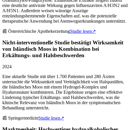
Granulozyten-Phagozytose. Ethanolische Extrakte zeigten zudem
eine deutliche antivirale Wirkung gegen Influenzaviren A/H3N2 und
A/H5N1. Außerdem weisen wässrige Auszüge
entzündungshemmende Eigenschaften auf, was die potenzielle
therapeutische Anwendung bei Atemwegserkrankungen unterstützt.
📰
Österreichische Apothekerzeitung
Studie lesen
↗
Nicht-interventionelle Studie bestätigt Wirksamkeit
von Isländisch Moos in Kombination bei
Erkältungs- und Halsbeschwerden
2024
Eine aktuelle Studie mit über 1.700 Patienten und 280 Ärzten
untersuchte die Wirksamkeit und Verträglichkeit von Halspastillen,
die Isländisches Moos mit einem Hydrogel-Komplex und
Hyaluronsäure kombinieren. Die Ergebnisse zeigen eine effektive
Linderung typischer Erkältungs- und Halsbeschwerden, was die
klinische Relevanz von Isländisch Moos in der symptomatischen
Behandlung unterstreicht.
📰
Springermedizin
Studie lesen
↗
Marktneuheit: Hochwertiger hydroalkoholischer