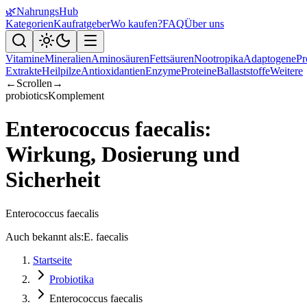
🌿
NahrungsHub
Kategorien
Kaufratgeber
Wo kaufen?
FAQ
Über uns
Vitamine
Mineralien
Aminosäuren
Fettsäuren
Nootropika
Adaptogene
Pr
Extrakte
Heilpilze
Antioxidantien
Enzyme
Proteine
Ballaststoffe
Weitere
←
Scrollen
→
probiotics
Komplement
Enterococcus faecalis:
Wirkung, Dosierung und
Sicherheit
Enterococcus faecalis
Auch bekannt als:
E. faecalis
Startseite
Probiotika
Enterococcus faecalis