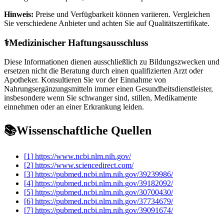
Hinweis:
Preise und Verfügbarkeit können variieren. Vergleichen
Sie verschiedene Anbieter und achten Sie auf Qualitätszertifikate.
⚕️
Medizinischer Haftungsausschluss
Diese Informationen dienen ausschließlich zu Bildungszwecken und
ersetzen nicht die Beratung durch einen qualifizierten Arzt oder
Apotheker. Konsultieren Sie vor der Einnahme von
Nahrungsergänzungsmitteln immer einen Gesundheitsdienstleister,
insbesondere wenn Sie schwanger sind, stillen, Medikamente
einnehmen oder an einer Erkrankung leiden.
📚
Wissenschaftliche Quellen
[
1
]
https://www.ncbi.nlm.nih.gov/
[
2
]
https://www.sciencedirect.com/
[
3
]
https://pubmed.ncbi.nlm.nih.gov/39239986/
[
4
]
https://pubmed.ncbi.nlm.nih.gov/39182092/
[
5
]
https://pubmed.ncbi.nlm.nih.gov/30700430/
[
6
]
https://pubmed.ncbi.nlm.nih.gov/37734679/
[
7
]
https://pubmed.ncbi.nlm.nih.gov/39091674/