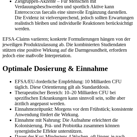
Zielgruppen-Akzente – Für Menschen mit
Verdauungsbeschwerden und sportlich Aktive kann
Enterococcus faecalis eine sinnvolle Ergänzung darstellen.
Die Evidenz ist vielversprechend, jedoch sollten Erwartungen
realistisch bleiben und individuelle Reaktionen berücksichtigt
werden.
EFSA-Claims variieren; konkrete Formulierungen hängen von der
jeweiligen Produktzulassung ab. Die kombinierten Studiendaten
stützen eine positive Wirkung auf die Darmgesundheit, erfordern
jedoch eine maßvolle Interpretation.
Optimale Dosierung & Einnahme
EFSA/EU-forderliche Empfehlung: 10 Milliarden CFU
täglich. Diese Orientierung gilt als Standarddosis.
Therapeutischer Bereich: 10–20 Milliarden CFU bei
spezifischen Erkrankungen kann sinnvoll sein, sollte aber
ärztlich angepasst werden.
Einnahmezeitpunkt: Morgens vor dem Frühstück; konsistente
Anwendung fördert die Wirkung.
Einnahme mit Nahrung: Die Aufnahme erleichtert die
Kolonisierung. Prä- und Probiotika zusammen können
synergistische Effekte unterstützen.
Dauer der Kur: Mindestens 4 Wochen, oft länger, je nach