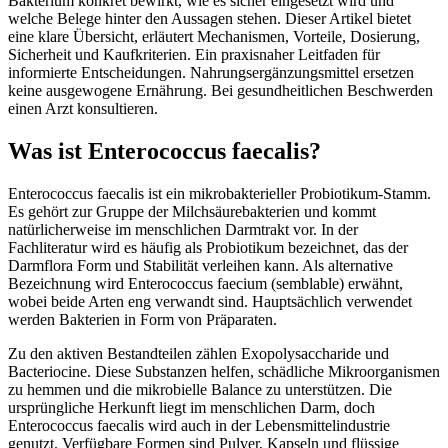
Bakterium konkret bewirkt, wie es sicher eingesetzt wird und
welche Belege hinter den Aussagen stehen. Dieser Artikel bietet
eine klare Übersicht, erläutert Mechanismen, Vorteile, Dosierung,
Sicherheit und Kaufkriterien. Ein praxisnaher Leitfaden für
informierte Entscheidungen. Nahrungsergänzungsmittel ersetzen
keine ausgewogene Ernährung. Bei gesundheitlichen Beschwerden
einen Arzt konsultieren.
Was ist Enterococcus faecalis?
Enterococcus faecalis ist ein mikrobakterieller Probiotikum-Stamm.
Es gehört zur Gruppe der Milchsäurebakterien und kommt
natürlicherweise im menschlichen Darmtrakt vor. In der
Fachliteratur wird es häufig als Probiotikum bezeichnet, das der
Darmflora Form und Stabilität verleihen kann. Als alternative
Bezeichnung wird Enterococcus faecium (semblable) erwähnt,
wobei beide Arten eng verwandt sind. Hauptsächlich verwendet
werden Bakterien in Form von Präparaten.
Zu den aktiven Bestandteilen zählen Exopolysaccharide und
Bacteriocine. Diese Substanzen helfen, schädliche Mikroorganismen
zu hemmen und die mikrobielle Balance zu unterstützen. Die
ursprüngliche Herkunft liegt im menschlichen Darm, doch
Enterococcus faecalis wird auch in der Lebensmittelindustrie
genutzt. Verfügbare Formen sind Pulver, Kapseln und flüssige