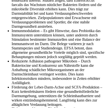
tendenziell überein: Studien zeigen, dass Enterococcus
faecalis das Wachstum nützlicher Bakterien fördern und die
mikrobielle Diversität erhöhen kann. Dies trägt zur
Darmstabilität bei und kann Verdauungsbeschwerden
entgegenwirken. Zielpopulationen sind Erwachsene mit
Verdauungsproblemen und Sportler, die eine stabile
Darmgesundheit anstreben.
Immunmodulation – Es gibt Hinweise, dass Probiotika das
Immunsystem unterstützen können, unter anderem durch
Stimulation bestimmter Immunzellen und eine Balance der
Immunantwort im Darm. Die Belege variieren je nach
Stammspezies und Studiendesign. EFSA betont, dass
allgemeine gesundheitliche Vorteile möglich sind, spezifische
Behauptungen müssen jedoch sorgfältig geprüft werden.
Reduzierte Adhäsion pathogener Mikroben – Durch
Bakteriocine und Konkurrenz um Nährstoffe kann die
Anhaftung schädlicher Mikroorganismen an der
Darmschleimhaut verringert werden. Dies kann
Infektionsrisiken mindern, insbesondere in Zeiten erhöhter
Anfälligkeit.
Förderung der Leber-Darm-Achse und SCFA-Produktion –
Kurz kettenfettsäuren fördern eine gesundheitsförderliche
Darmumgebung, unterstützen die Schleimhautbarriere und
wirken entzündungshemmend. Langfristig kann dies zur
alltäglichen Verdauung beitragen.