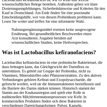
wissenschaftlichen Belege bestehen. Außerdem geben wir klare
Dosierungsempfehlungen, Sicherheitshinweise und Kriterien für den
Kauf in Deutschland. Am Ende finden Sie eine praxisnahe
Entscheidungshilfe, wer von diesem Probiotikum profitieren kann.
Lesen Sie weiter und treffen Sie eine informierte Wahl.
Nahrungsergänzungsmittel ersetzen keine ausgewogene
Ernährung. Bei gesundheitlichen Beschwerden einen
Arzt konsultieren. Angaben beruhen auf
wissenschaftlichen Studien, keine Heilversprechen.
Was ist Lactobacillus kefiranofaciens?
Lactobacillus kefiranofaciens ist eine probiotische Bakterienart, die
dazu beitragen kann, das Gleichgewicht der Darmflora zu
unterstützen. Es gehört zur Gruppe der Probiotika, nicht zu
Vitaminen, Mineralstoffen oder Pflanzenextrakten. Zu den aktiven
Verbindungen gehören Kefiran und Exopolysaccharide, die
geforscht werden, weil sie die Immunreaktionen beeinflussen und
die Barriere des Darms stärken können. Historisch stammt der
Stamm aus der Kaukasusregion und spielt eine Rolle in
traditionellen Milchfermentationsprozessen wie Kefir. In
kommerziellen Produkten finden sich diese Bakterien in
verschiedenen Darreichungsformen: Pulver, Kapseln,