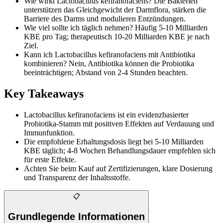
Wie wirkt Lactobacillus kefiranofaciens? Die Bakterien
unterstützen das Gleichgewicht der Darmflora, stärken die
Barriere des Darms und modulieren Entzündungen.
Wie viel sollte ich täglich nehmen? Häufig 5-10 Milliarden
KBE pro Tag; therapeutisch 10-20 Milliarden KBE je nach
Ziel.
Kann ich Lactobacillus kefiranofaciens mit Antibiotika
kombinieren? Nein, Antibiotika können die Probiotika
beeinträchtigen; Abstand von 2-4 Stunden beachten.
Key Takeaways
Lactobacillus kefiranofaciens ist ein evidenzbasierter
Probiotika-Stamm mit positiven Effekten auf Verdauung und
Immunfunktion.
Die empfohlene Erhaltungsdosis liegt bei 5-10 Milliarden
KBE täglich; 4-8 Wochen Behandlungsdauer empfehlen sich
für erste Effekte.
Achten Sie beim Kauf auf Zertifizierungen, klare Dosierung
und Transparenz der Inhaltsstoffe.
📋
Grundlegende Informationen