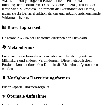
Wachstum von pathogenen Bakterien hemmen und das
Immunsystem modulieren. Diese Bakterien interagieren mit der
intestinalen Mikrobiota und fördern die Gesundheit des Darms,
indem sie die Barrierefunktion stärken und entzündungshemmende
Wirkungen haben.
📊 Bioverfügbarkeit
Ungefähr 25-50% der Probiotika erreichen den Dickdarm.
🔄 Metabolismus
Lactobacillus kefiranofaciens metabolisiert Kohlenhydrate zu
Milchsäure und anderen Verbindungen. Diese metabolischen
Produkte können durch den Darm in die Blutbahn aufgenommen
werden.
💊 Verfügbare Darreichungsformen
Puder
Kapseln
Trinkform
Joghurt
✨
Optimale Aufnahme