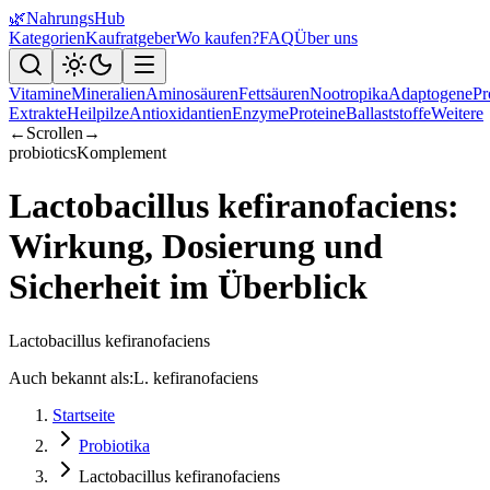
🌿
NahrungsHub
Kategorien
Kaufratgeber
Wo kaufen?
FAQ
Über uns
Vitamine
Mineralien
Aminosäuren
Fettsäuren
Nootropika
Adaptogene
Pr
Extrakte
Heilpilze
Antioxidantien
Enzyme
Proteine
Ballaststoffe
Weitere
←
Scrollen
→
probiotics
Komplement
Lactobacillus kefiranofaciens:
Wirkung, Dosierung und
Sicherheit im Überblick
Lactobacillus kefiranofaciens
Auch bekannt als:
L. kefiranofaciens
Startseite
Probiotika
Lactobacillus kefiranofaciens