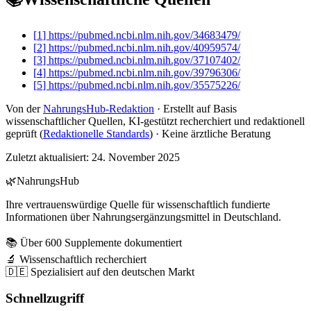
[
1
]
https://pubmed.ncbi.nlm.nih.gov/34683479/
[
2
]
https://pubmed.ncbi.nlm.nih.gov/40959574/
[
3
]
https://pubmed.ncbi.nlm.nih.gov/37107402/
[
4
]
https://pubmed.ncbi.nlm.nih.gov/39796306/
[
5
]
https://pubmed.ncbi.nlm.nih.gov/35575226/
Von der
NahrungsHub-Redaktion
· Erstellt auf Basis
wissenschaftlicher Quellen, KI-gestützt recherchiert und redaktionell
geprüft (
Redaktionelle Standards
) · Keine ärztliche Beratung
Zuletzt aktualisiert:
24. November 2025
🌿
NahrungsHub
Ihre vertrauenswürdige Quelle für wissenschaftlich fundierte
Informationen über Nahrungsergänzungsmittel in Deutschland.
📚 Über 600 Supplemente dokumentiert
🔬 Wissenschaftlich recherchiert
🇩🇪 Spezialisiert auf den deutschen Markt
Schnellzugriff