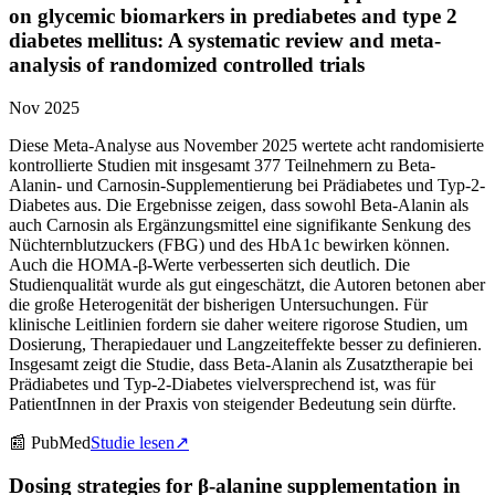
on glycemic biomarkers in prediabetes and type 2
diabetes mellitus: A systematic review and meta-
analysis of randomized controlled trials
Nov 2025
Diese Meta-Analyse aus November 2025 wertete acht randomisierte
kontrollierte Studien mit insgesamt 377 Teilnehmern zu Beta-
Alanin- und Carnosin-Supplementierung bei Prädiabetes und Typ-2-
Diabetes aus. Die Ergebnisse zeigen, dass sowohl Beta-Alanin als
auch Carnosin als Ergänzungsmittel eine signifikante Senkung des
Nüchternblutzuckers (FBG) und des HbA1c bewirken können.
Auch die HOMA-β-Werte verbesserten sich deutlich. Die
Studienqualität wurde als gut eingeschätzt, die Autoren betonen aber
die große Heterogenität der bisherigen Untersuchungen. Für
klinische Leitlinien fordern sie daher weitere rigorose Studien, um
Dosierung, Therapiedauer und Langzeiteffekte besser zu definieren.
Insgesamt zeigt die Studie, dass Beta-Alanin als Zusatztherapie bei
Prädiabetes und Typ-2-Diabetes vielversprechend ist, was für
PatientInnen in der Praxis von steigender Bedeutung sein dürfte.
📰
PubMed
Studie lesen
↗
Dosing strategies for β-alanine supplementation in