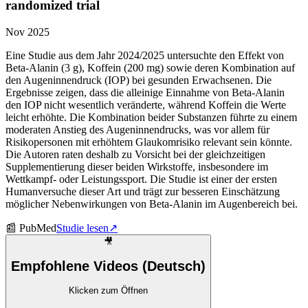
randomized trial
Nov 2025
Eine Studie aus dem Jahr 2024/2025 untersuchte den Effekt von
Beta-Alanin (3 g), Koffein (200 mg) sowie deren Kombination auf
den Augeninnendruck (IOP) bei gesunden Erwachsenen. Die
Ergebnisse zeigen, dass die alleinige Einnahme von Beta-Alanin
den IOP nicht wesentlich veränderte, während Koffein die Werte
leicht erhöhte. Die Kombination beider Substanzen führte zu einem
moderaten Anstieg des Augeninnendrucks, was vor allem für
Risikopersonen mit erhöhtem Glaukomrisiko relevant sein könnte.
Die Autoren raten deshalb zu Vorsicht bei der gleichzeitigen
Supplementierung dieser beiden Wirkstoffe, insbesondere im
Wettkampf- oder Leistungssport. Die Studie ist einer der ersten
Humanversuche dieser Art und trägt zur besseren Einschätzung
möglicher Nebenwirkungen von Beta-Alanin im Augenbereich bei.
📰
PubMed
Studie lesen
↗
🎥
Empfohlene Videos (Deutsch)
Klicken zum Öffnen