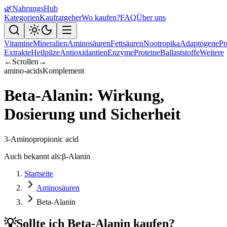
🌿
NahrungsHub
Kategorien
Kaufratgeber
Wo kaufen?
FAQ
Über uns
Vitamine
Mineralien
Aminosäuren
Fettsäuren
Nootropika
Adaptogene
Pr
Extrakte
Heilpilze
Antioxidantien
Enzyme
Proteine
Ballaststoffe
Weitere
←
Scrollen
→
amino-acids
Komplement
Beta-Alanin: Wirkung,
Dosierung und Sicherheit
3-Aminopropionic acid
Auch bekannt als:
β-Alanin
Startseite
Aminosäuren
Beta-Alanin
💡
Sollte ich Beta-Alanin kaufen?