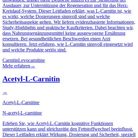
Ausdauer, zur Unterstützung der Regeneration und für das Herz-
Kreislauf-System. Dieser Leitfaden erklärt, was L-Carnitin ist, wie
es wirkt, welche Dosierungen sinnvoll sind und welche
Sicherheitsaspekte gelten. Wir liefern evidenzbasierte Informationen,
Study-Highlights und praktische Kaufkriterien. Dabei beachten wir,
dass Nahrungsergänzungsmittel keine ausgewogene Ernährung
ersetzen. Bei gesundheitlichen Beschwerden einen Arzt
konsultieren. Jetzt erfahren, wie L-Carnitin sinnvoll eingesetzt wird
und welche Produkte seriös sind.
Carnitin
Levocarnitine
Mehr erfahren
→
Acetyl-L-Carnitin
→
Acetyl-L-Carnitine
N-acetyl-L-carnitine
Erleben Sie, wie Acetyl-L-Carnitin kognitive Funktionen
unterstützen kann und gleichzeitig den Fettstoffwechsel beeinflusst.
Dieser Leitfaden erklärt Wirkung, Dosierung und Sicherheit, speziell