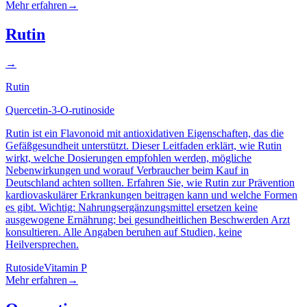
Mehr erfahren
→
Rutin
→
Rutin
Quercetin-3-O-rutinoside
Rutin ist ein Flavonoid mit antioxidativen Eigenschaften, das die
Gefäßgesundheit unterstützt. Dieser Leitfaden erklärt, wie Rutin
wirkt, welche Dosierungen empfohlen werden, mögliche
Nebenwirkungen und worauf Verbraucher beim Kauf in
Deutschland achten sollten. Erfahren Sie, wie Rutin zur Prävention
kardiovaskulärer Erkrankungen beitragen kann und welche Formen
es gibt. Wichtig: Nahrungsergänzungsmittel ersetzen keine
ausgewogene Ernährung; bei gesundheitlichen Beschwerden Arzt
konsultieren. Alle Angaben beruhen auf Studien, keine
Heilversprechen.
Rutoside
Vitamin P
Mehr erfahren
→