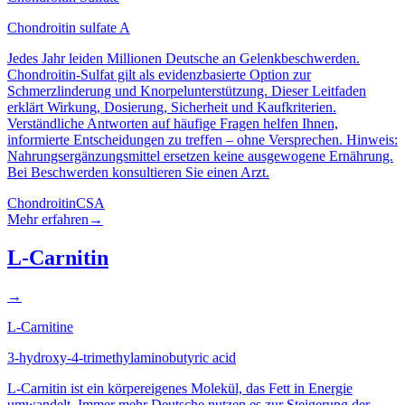
Chondroitin sulfate A
Jedes Jahr leiden Millionen Deutsche an Gelenkbeschwerden.
Chondroitin-Sulfat gilt als evidenzbasierte Option zur
Schmerzlinderung und Knorpelunterstützung. Dieser Leitfaden
erklärt Wirkung, Dosierung, Sicherheit und Kaufkriterien.
Verständliche Antworten auf häufige Fragen helfen Ihnen,
informierte Entscheidungen zu treffen – ohne Versprechen. Hinweis:
Nahrungsergänzungsmittel ersetzen keine ausgewogene Ernährung.
Bei Beschwerden konsultieren Sie einen Arzt.
Chondroitin
CSA
Mehr erfahren
→
L-Carnitin
→
L-Carnitine
3-hydroxy-4-trimethylaminobutyric acid
L-Carnitin ist ein körpereigenes Molekül, das Fett in Energie
umwandelt. Immer mehr Deutsche nutzen es zur Steigerung der