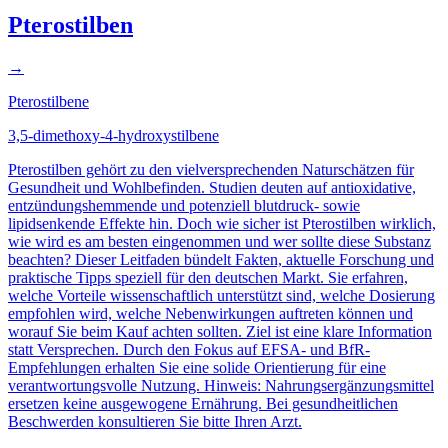
Pterostilben
→
Pterostilbene
3,5-dimethoxy-4-hydroxystilbene
Pterostilben gehört zu den vielversprechenden Naturschätzen für
Gesundheit und Wohlbefinden. Studien deuten auf antioxidative,
entzündungshemmende und potenziell blutdruck- sowie
lipidsenkende Effekte hin. Doch wie sicher ist Pterostilben wirklich,
wie wird es am besten eingenommen und wer sollte diese Substanz
beachten? Dieser Leitfaden bündelt Fakten, aktuelle Forschung und
praktische Tipps speziell für den deutschen Markt. Sie erfahren,
welche Vorteile wissenschaftlich unterstützt sind, welche Dosierung
empfohlen wird, welche Nebenwirkungen auftreten können und
worauf Sie beim Kauf achten sollten. Ziel ist eine klare Information
statt Versprechen. Durch den Fokus auf EFSA- und BfR-
Empfehlungen erhalten Sie eine solide Orientierung für eine
verantwortungsvolle Nutzung. Hinweis: Nahrungsergänzungsmittel
ersetzen keine ausgewogene Ernährung. Bei gesundheitlichen
Beschwerden konsultieren Sie bitte Ihren Arzt.