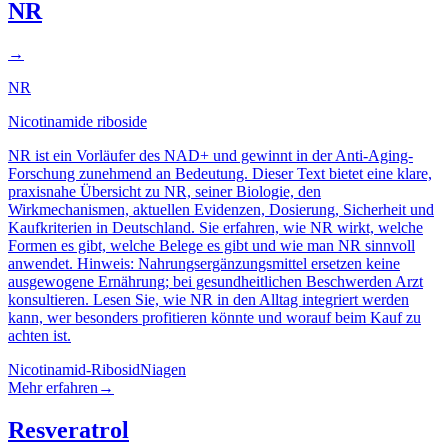
NR
→
NR
Nicotinamide riboside
NR ist ein Vorläufer des NAD+ und gewinnt in der Anti-Aging-
Forschung zunehmend an Bedeutung. Dieser Text bietet eine klare,
praxisnahe Übersicht zu NR, seiner Biologie, den
Wirkmechanismen, aktuellen Evidenzen, Dosierung, Sicherheit und
Kaufkriterien in Deutschland. Sie erfahren, wie NR wirkt, welche
Formen es gibt, welche Belege es gibt und wie man NR sinnvoll
anwendet. Hinweis: Nahrungsergänzungsmittel ersetzen keine
ausgewogene Ernährung; bei gesundheitlichen Beschwerden Arzt
konsultieren. Lesen Sie, wie NR in den Alltag integriert werden
kann, wer besonders profitieren könnte und worauf beim Kauf zu
achten ist.
Nicotinamid-Ribosid
Niagen
Mehr erfahren
→
Resveratrol