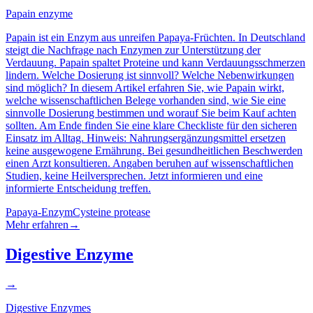
Papain enzyme
Papain ist ein Enzym aus unreifen Papaya-Früchten. In Deutschland
steigt die Nachfrage nach Enzymen zur Unterstützung der
Verdauung. Papain spaltet Proteine und kann Verdauungsschmerzen
lindern. Welche Dosierung ist sinnvoll? Welche Nebenwirkungen
sind möglich? In diesem Artikel erfahren Sie, wie Papain wirkt,
welche wissenschaftlichen Belege vorhanden sind, wie Sie eine
sinnvolle Dosierung bestimmen und worauf Sie beim Kauf achten
sollten. Am Ende finden Sie eine klare Checkliste für den sicheren
Einsatz im Alltag. Hinweis: Nahrungsergänzungsmittel ersetzen
keine ausgewogene Ernährung. Bei gesundheitlichen Beschwerden
einen Arzt konsultieren. Angaben beruhen auf wissenschaftlichen
Studien, keine Heilversprechen. Jetzt informieren und eine
informierte Entscheidung treffen.
Papaya-Enzym
Cysteine protease
Mehr erfahren
→
Digestive Enzyme
→
Digestive Enzymes