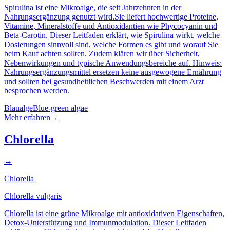
Spirulina ist eine Mikroalge, die seit Jahrzehnten in der
Nahrungsergänzung genutzt wird.Sie liefert hochwertige Proteine,
Vitamine, Mineralstoffe und Antioxidantien wie Phycocyanin und
Beta-Carotin. Dieser Leitfaden erklärt, wie Spirulina wirkt, welche
Dosierungen sinnvoll sind, welche Formen es gibt und worauf Sie
beim Kauf achten sollten. Zudem klären wir über Sicherheit,
Nebenwirkungen und typische Anwendungsbereiche auf. Hinweis:
Nahrungsergänzungsmittel ersetzen keine ausgewogene Ernährung
und sollten bei gesundheitlichen Beschwerden mit einem Arzt
besprochen werden.
Blaualge
Blue-green algae
Mehr erfahren
→
Chlorella
→
Chlorella
Chlorella vulgaris
Chlorella ist eine grüne Mikroalge mit antioxidativen Eigenschaften,
Detox-Unterstützung und Immunmodulation. Dieser Leitfaden