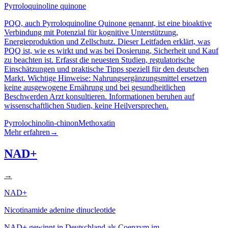
Pyrroloquinoline quinone
PQQ, auch Pyrroloquinoline Quinone genannt, ist eine bioaktive
Verbindung mit Potenzial für kognitive Unterstützung,
Energieproduktion und Zellschutz. Dieser Leitfaden erklärt, was
PQQ ist, wie es wirkt und was bei Dosierung, Sicherheit und Kauf
zu beachten ist. Erfasst die neuesten Studien, regulatorische
Einschätzungen und praktische Tipps speziell für den deutschen
Markt. Wichtige Hinweise: Nahrungsergänzungsmittel ersetzen
keine ausgewogene Ernährung und bei gesundheitlichen
Beschwerden Arzt konsultieren. Informationen beruhen auf
wissenschaftlichen Studien, keine Heilversprechen.
Pyrrolochinolin-chinon
Methoxatin
Mehr erfahren
→
NAD+
→
NAD+
Nicotinamide adenine dinucleotide
NAD+ gewinnt in Deutschland als Coenzym im