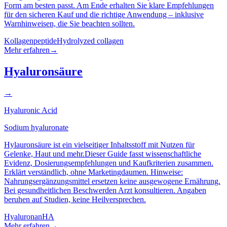
Form am besten passt. Am Ende erhalten Sie klare Empfehlungen
für den sicheren Kauf und die richtige Anwendung – inklusive
Warnhinweisen, die Sie beachten sollten.
Kollagenpeptide
Hydrolyzed collagen
Mehr erfahren
→
Hyaluronsäure
→
Hyaluronic Acid
Sodium hyaluronate
Hylauronsäure ist ein vielseitiger Inhaltsstoff mit Nutzen für
Gelenke, Haut und mehr.Dieser Guide fasst wissenschaftliche
Evidenz, Dosierungsempfehlungen und Kaufkriterien zusammen.
Erklärt verständlich, ohne Marketingdaumen. Hinweise:
Nahrungsergänzungsmittel ersetzen keine ausgewogene Ernährung.
Bei gesundheitlichen Beschwerden Arzt konsultieren. Angaben
beruhen auf Studien, keine Heilversprechen.
Hyaluronan
HA
Mehr erfahren
→