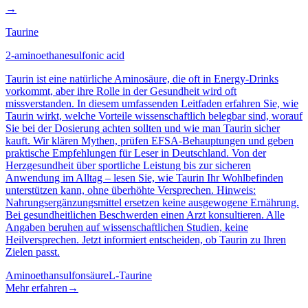
→
Taurine
2-aminoethanesulfonic acid
Taurin ist eine natürliche Aminosäure, die oft in Energy-Drinks
vorkommt, aber ihre Rolle in der Gesundheit wird oft
missverstanden. In diesem umfassenden Leitfaden erfahren Sie, wie
Taurin wirkt, welche Vorteile wissenschaftlich belegbar sind, worauf
Sie bei der Dosierung achten sollten und wie man Taurin sicher
kauft. Wir klären Mythen, prüfen EFSA‑Behauptungen und geben
praktische Empfehlungen für Leser in Deutschland. Von der
Herzgesundheit über sportliche Leistung bis zur sicheren
Anwendung im Alltag – lesen Sie, wie Taurin Ihr Wohlbefinden
unterstützen kann, ohne überhöhte Versprechen. Hinweis:
Nahrungsergänzungsmittel ersetzen keine ausgewogene Ernährung.
Bei gesundheitlichen Beschwerden einen Arzt konsultieren. Alle
Angaben beruhen auf wissenschaftlichen Studien, keine
Heilversprechen. Jetzt informiert entscheiden, ob Taurin zu Ihren
Zielen passt.
Aminoethansulfonsäure
L-Taurine
Mehr erfahren
→