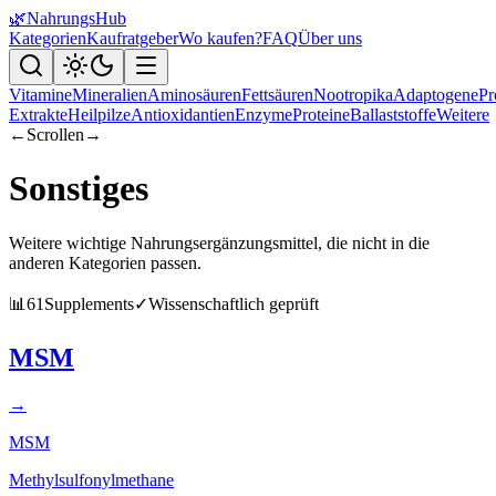
🌿
NahrungsHub
Kategorien
Kaufratgeber
Wo kaufen?
FAQ
Über uns
Vitamine
Mineralien
Aminosäuren
Fettsäuren
Nootropika
Adaptogene
Pr
Extrakte
Heilpilze
Antioxidantien
Enzyme
Proteine
Ballaststoffe
Weitere
←
Scrollen
→
Sonstiges
Weitere wichtige Nahrungsergänzungsmittel, die nicht in die
anderen Kategorien passen.
📊
61
Supplements
✓
Wissenschaftlich geprüft
MSM
→
MSM
Methylsulfonylmethane