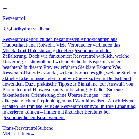
→
Resveratrol
3,5,4'-trihydroxystilbene
Resveratrol gehört zu den bekanntesten Antioxidantien aus
Traubenhaut und Rotwein. Viele Verbraucher verbinden das
Molekül mit Unterstützung der Herzgesundheit und der
Zellalterung. Doch wie funktioniert Resveratrol wirklich, welche
Dosierung ist sinnvoll und welche Sicherheitsaspekte sind zu
beachten? In diesem Preview erfahren Sie klare Fakten: Was
Resveratrol ist, wie es wirkt, welche Formen es gibt, welche Studien
aktuelle Erkenntnisse liefern und wie Sie es sicher in Deutschland
anwenden. Dazu praktische Tipps zur Einnahme, zur Auswahl von
Produkten und Hinweise zur Kaufberatung. Erhalten Sie eine
faktenbasierte Orientierung ohne Übertreibungen – mit
alltagstauglichen Empfehlungen und Warnhinweisen. Abschließend
erhalten Sie Impulse, wie Sie Resveratrol sinnvoll in Ihre Ernährung
integrieren können – immer mit ärztlicher Beratung bei
gesundheitlichen Beschwerden.
Trans-Resveratrol
Stilbene
Mehr erfahren
→