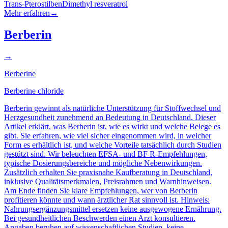
Trans-Pterostilben
Dimethyl resveratrol
Mehr erfahren
→
Berberin
→
Berberine
Berberine chloride
Berberin gewinnt als natürliche Unterstützung für Stoffwechsel und
Herzgesundheit zunehmend an Bedeutung in Deutschland. Dieser
Artikel erklärt, was Berberin ist, wie es wirkt und welche Belege es
gibt. Sie erfahren, wie viel sicher eingenommen wird, in welcher
Form es erhältlich ist, und welche Vorteile tatsächlich durch Studien
gestützt sind. Wir beleuchten EFSA- und BF R-Empfehlungen,
typische Dosierungsbereiche und mögliche Nebenwirkungen.
Zusätzlich erhalten Sie praxisnahe Kaufberatung in Deutschland,
inklusive Qualitätsmerkmalen, Preisrahmen und Warnhinweisen.
Am Ende finden Sie klare Empfehlungen, wer von Berberin
profitieren könnte und wann ärztlicher Rat sinnvoll ist. Hinweis:
Nahrungsergänzungsmittel ersetzen keine ausgewogene Ernährung.
Bei gesundheitlichen Beschwerden einen Arzt konsultieren.
Angaben beruhen auf wissenschaftlichen Studien, keine