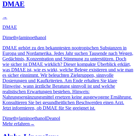
DMAE
→
DMAE
Dimethylaminoethanol
DMAE gehört zu den bekanntesten nootropischen Substanzen in
Europa und Nordamerika. Jedes Jahr suchen Tausende nach Wegen,
Gedächtnis, Konzentration und Stimmung zu unterstützen. Doch
wie sicher ist DMAE wirklich? Dieser kompakte Überblick erklärt,
was DMAE ist, wie es wirkt, welche Belege existieren und wie man
es sicher einnimmt. Wir beleuchten Zielgruppen, sinnvolle
Dosierungen und Kaufkriterien. Am Ende erhalten Sie klare
Hinweise, wann ärztliche Beratung sinnvoll ist und welche
realistischen Erwartungen bestehen. Hinweis:
Nahrungsergänzungsmittel ersetzen keine ausgewogene Ernährung.
Konsultieren Sie bei gesundheitlichen Beschwerden einen Arzt.
Jetzt informieren, ob DMAE für Sie geeignet ist.
Dimethylaminoethanol
Deanol
Mehr erfahren
→