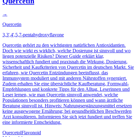
Quercetin
→
Quercetin
3,3',4',5,7-pentahydroxyflavone
Quercetin gehört zu den wichtigsten natürlichen Antioxidantien.
Doch wie wirkt es wirklich, welche Dosierung ist sinnvoll und wo
liegen potenzielle Risiken? Dieser Guide erklärt klar,
wissenschaftlich fundiert und praxisnah die Wirkung, Dosierung,
Sicherheit und Kaufkriterien von Quercetin im deutschen Markt. Sie
erfahren, wie Quercetin Entzündungen beeinflusst, das
Immunsystem moduliert und mit anderen Nährstoffen synergiert.
Zudem erhalten Sie eine übersichtliche Kaufberatung, Formwahl-
Empfehlungen und konkrete Tipps für den Alltag. Leserinnen und
Leser lernen, wie man Quercetin sinnvoll anwendet, welche
Populationen besonders profitieren können und wann ärztliche
Beratung sinnvoll ist. Hinweis: Nahrungsergänzungsmittel ersetzen
keine ausgewogene Ernährung; bei gesundheitlichen Beschwerden
Arzt konsultieren. Informieren Sie sich jetzt fundiert und treffen Sie
eine informierte Entscheidung.
Quercetol
Flavonoid