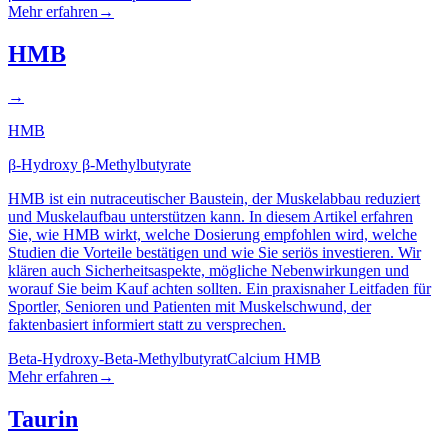
Mehr erfahren
→
HMB
→
HMB
β-Hydroxy β-Methylbutyrate
HMB ist ein nutraceutischer Baustein, der Muskelabbau reduziert
und Muskelaufbau unterstützen kann. In diesem Artikel erfahren
Sie, wie HMB wirkt, welche Dosierung empfohlen wird, welche
Studien die Vorteile bestätigen und wie Sie seriös investieren. Wir
klären auch Sicherheitsaspekte, mögliche Nebenwirkungen und
worauf Sie beim Kauf achten sollten. Ein praxisnaher Leitfaden für
Sportler, Senioren und Patienten mit Muskelschwund, der
faktenbasiert informiert statt zu versprechen.
Beta-Hydroxy-Beta-Methylbutyrat
Calcium HMB
Mehr erfahren
→
Taurin