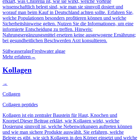
erklärt, was Chlorella ist, wie sie wirkt, welche Vorteile
wissenschaftlich belegt sind, wie man sie sinnvoll dosiert und
worauf man beim Kauf in Deutschland achten sollte. Erfahren Sie,
welche Populationen besonders profitieren können und welche
Sicherheitshinweise gelten. Nutzen Sie die Informationen, um eine
informierte Entscheidung zu treffen. Hinweis:
Nahrungsergänzungsmittel ersetzen keine ausgewogene Ernährung;
bei gesundheitlichen Beschwerden Arzt konsultieren.
Süßwasseralge
Freshwater algae
Mehr erfahren
→
Kollagen
→
Collagen
Collagen peptides
Kollagen ist ein zentraler Baustein für Haut, Knochen und
Knorpel.Dieser Beitrag erklärt, wie Kollagen wirkt, welche
Dosierung sinnvoll ist, welche Nebenwirkungen auftreten können
und wie man sichere Produkte auswählt. Sie erfahren, welche
Belege es gibt, wie sich Kollagen in den Körper einsetzt und welche