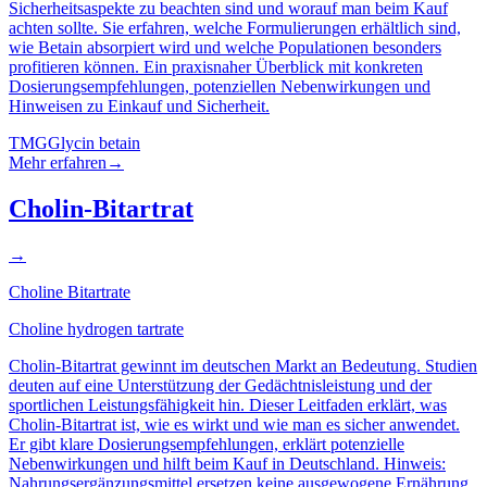
Sicherheitsaspekte zu beachten sind und worauf man beim Kauf
achten sollte. Sie erfahren, welche Formulierungen erhältlich sind,
wie Betain absorpiert wird und welche Populationen besonders
profitieren können. Ein praxisnaher Überblick mit konkreten
Dosierungsempfehlungen, potenziellen Nebenwirkungen und
Hinweisen zu Einkauf und Sicherheit.
TMG
Glycin betain
Mehr erfahren
→
Cholin-Bitartrat
→
Choline Bitartrate
Choline hydrogen tartrate
Cholin-Bitartrat gewinnt im deutschen Markt an Bedeutung. Studien
deuten auf eine Unterstützung der Gedächtnisleistung und der
sportlichen Leistungsfähigkeit hin. Dieser Leitfaden erklärt, was
Cholin-Bitartrat ist, wie es wirkt und wie man es sicher anwendet.
Er gibt klare Dosierungsempfehlungen, erklärt potenzielle
Nebenwirkungen und hilft beim Kauf in Deutschland. Hinweis:
Nahrungsergänzungsmittel ersetzen keine ausgewogene Ernährung.