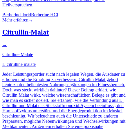
Heilversprechen.
Berberinchlorid
Berberine HCl
Mehr erfahren
→
Citrullin-Malat
→
Citrulline Malate
L-citrulline malate
Jeder Leistungssportler sucht nach legalen Wegen, die Ausdauer zu
erhöhen und die Erholung zu verbessern. Citrullin Malat gehört
heute zu den beliebtesten Nahrungsergänzungen im Fitnessbereich.
Doch was steckt wirklich dahinter? Dieser Beitrag erklärt, wie
Citrullin Malat wirkt, welche wissenschaftlichen Belege es gibt und
wie man es sicher dosiert. Sie erfahren, wie die Verbindung aus L-
Citrullin und Malat das Stickstoffmonoxid-System beeinflusst, den
Harnstoffzyklus unterstützt und die Energieproduktion im Muskel
beschleunigt. Wir beleuchten auch die Unterschiede zu anderen
Präparaten, mögliche Nebenwirkungen und Wechselwirkungen mit
Medikamenten. Außerdem erhalten Sie eine praxisnahe