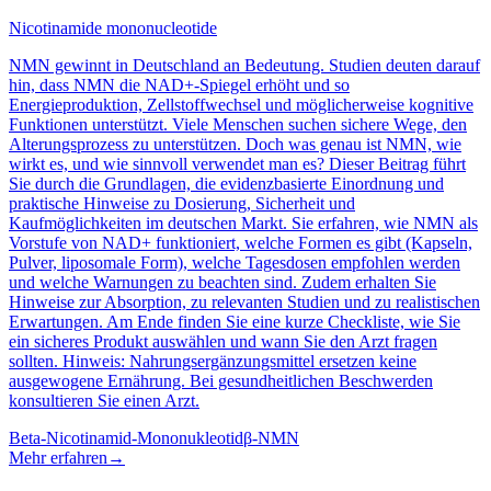
Nicotinamide mononucleotide
NMN gewinnt in Deutschland an Bedeutung. Studien deuten darauf
hin, dass NMN die NAD+-Spiegel erhöht und so
Energieproduktion, Zellstoffwechsel und möglicherweise kognitive
Funktionen unterstützt. Viele Menschen suchen sichere Wege, den
Alterungsprozess zu unterstützen. Doch was genau ist NMN, wie
wirkt es, und wie sinnvoll verwendet man es? Dieser Beitrag führt
Sie durch die Grundlagen, die evidenzbasierte Einordnung und
praktische Hinweise zu Dosierung, Sicherheit und
Kaufmöglichkeiten im deutschen Markt. Sie erfahren, wie NMN als
Vorstufe von NAD+ funktioniert, welche Formen es gibt (Kapseln,
Pulver, liposomale Form), welche Tagesdosen empfohlen werden
und welche Warnungen zu beachten sind. Zudem erhalten Sie
Hinweise zur Absorption, zu relevanten Studien und zu realistischen
Erwartungen. Am Ende finden Sie eine kurze Checkliste, wie Sie
ein sicheres Produkt auswählen und wann Sie den Arzt fragen
sollten. Hinweis: Nahrungsergänzungsmittel ersetzen keine
ausgewogene Ernährung. Bei gesundheitlichen Beschwerden
konsultieren Sie einen Arzt.
Beta-Nicotinamid-Mononukleotid
β-NMN
Mehr erfahren
→