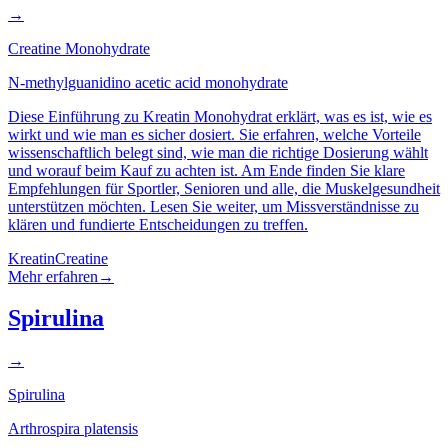
→
Creatine Monohydrate
N-methylguanidino acetic acid monohydrate
Diese Einführung zu Kreatin Monohydrat erklärt, was es ist, wie es
wirkt und wie man es sicher dosiert. Sie erfahren, welche Vorteile
wissenschaftlich belegt sind, wie man die richtige Dosierung wählt
und worauf beim Kauf zu achten ist. Am Ende finden Sie klare
Empfehlungen für Sportler, Senioren und alle, die Muskelgesundheit
unterstützen möchten. Lesen Sie weiter, um Missverständnisse zu
klären und fundierte Entscheidungen zu treffen.
Kreatin
Creatine
Mehr erfahren
→
Spirulina
→
Spirulina
Arthrospira platensis