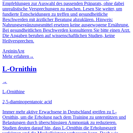
Empfehlungen zur Auswahl des passenden Präparats, ohne dabei
unrealistische Versprechungen zu machen. Lesen Sie weiter, um
fundierte Entscheidungen zu treffen und gesundheitliche
Beschwerden mit ärztlicher Beratung abzuklären. Hinweis:
Nahrungsergänzungsmittel ersetzen keine ausgewogene Ernährung.
Bei gesundheitlichen Beschwerden konsultieren Sie bitte einen Arzt.
Die Angaben beruhen auf wissenschaftlichen Studien, keine
Heilversprechen.
Arginin
Arg
Mehr erfahren
→
L-Ornithin
→
L-Ornithine
2,5-diaminopentanoic acid
Immer mehr aktive Erwachsene in Deutschland greifen zu L-
Ornithin, um die Erholung nach dem Training zu unterstützen und
Belastungen durch überschüssigen Ammoniak zu reduzieren.
Studien deuten darauf hin, dass L-Ornithin die Erholungszeit