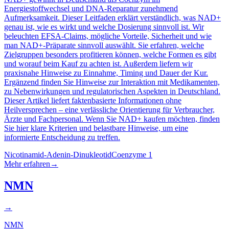
Energiestoffwechsel und DNA-Reparatur zunehmend
Aufmerksamkeit. Dieser Leitfaden erklärt verständlich, was NAD+
genau ist, wie es wirkt und welche Dosierung sinnvoll ist. Wir
beleuchten EFSA-Claims, mögliche Vorteile, Sicherheit und wie
man NAD+-Präparate sinnvoll auswählt. Sie erfahren, welche
Zielgruppen besonders profitieren können, welche Formen es gibt
und worauf beim Kauf zu achten ist. Außerdem liefern wir
praxisnahe Hinweise zu Einnahme, Timing und Dauer der Kur.
Ergänzend finden Sie Hinweise zur Interaktion mit Medikamenten,
zu Nebenwirkungen und regulatorischen Aspekten in Deutschland.
Dieser Artikel liefert faktenbasierte Informationen ohne
Heilversprechen – eine verlässliche Orientierung für Verbraucher,
Ärzte und Fachpersonal. Wenn Sie NAD+ kaufen möchten, finden
Sie hier klare Kriterien und belastbare Hinweise, um eine
informierte Entscheidung zu treffen.
Nicotinamid-Adenin-Dinukleotid
Coenzyme 1
Mehr erfahren
→
NMN
→
NMN