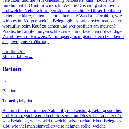
verkürzen und die Muskelleistung verbessern kann. Doch wie
funktioniert L-Ornithin wirklich? Welche Dosierung ist sinnvoll,
und welche Nebenwirkungen sind zu beachten? Dieser Leitfaden
bietet eine klare, faktenbasierte Übersicht: Was ist L-Ornithin, wie
wirkt es im Körper, welche Belege gibt es, wie dosiert man sicher,
worauf ist beim Kauf zu achten und wer profitiert am meisten?
Praktische Empfehlungen schließen ein und beachten notwendige
Warnhinweise. Hinweis: Nahrungsergänzungsmittel ersetzen keine
ausgewogene Ernährung.
Ornithin
Orn
Mehr erfahren
→
Betain
→
Betaine
Trimethylglycine
Betain ist ein natürlicher Nährstoff, der Leistung, Lebergesundheit
und Homocysteinwerte beeinflussen kann.Dieser Leitfaden erklärt,
was Betain ist, wie es wirkt, welche wissenschaftlichen Belege es
gibt, wie viel man sinnvollerweise nehmen sollte, welche