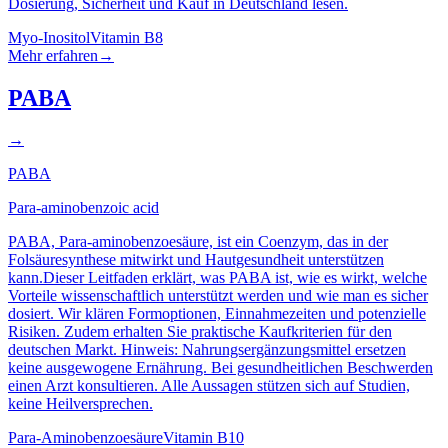
Dosierung, Sicherheit und Kauf in Deutschland lesen.
Myo-Inositol
Vitamin B8
Mehr erfahren
→
PABA
→
PABA
Para-aminobenzoic acid
PABA, Para-aminobenzoesäure, ist ein Coenzym, das in der
Folsäuresynthese mitwirkt und Hautgesundheit unterstützen
kann.Dieser Leitfaden erklärt, was PABA ist, wie es wirkt, welche
Vorteile wissenschaftlich unterstützt werden und wie man es sicher
dosiert. Wir klären Formoptionen, Einnahmezeiten und potenzielle
Risiken. Zudem erhalten Sie praktische Kaufkriterien für den
deutschen Markt. Hinweis: Nahrungsergänzungsmittel ersetzen
keine ausgewogene Ernährung. Bei gesundheitlichen Beschwerden
einen Arzt konsultieren. Alle Aussagen stützen sich auf Studien,
keine Heilversprechen.
Para-Aminobenzoesäure
Vitamin B10