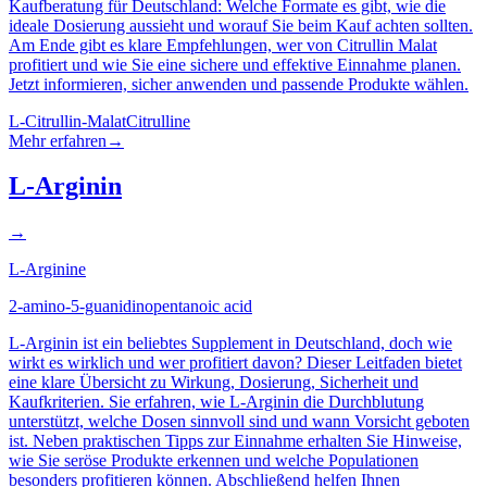
Kaufberatung für Deutschland: Welche Formate es gibt, wie die
ideale Dosierung aussieht und worauf Sie beim Kauf achten sollten.
Am Ende gibt es klare Empfehlungen, wer von Citrullin Malat
profitiert und wie Sie eine sichere und effektive Einnahme planen.
Jetzt informieren, sicher anwenden und passende Produkte wählen.
L-Citrullin-Malat
Citrulline
Mehr erfahren
→
L-Arginin
→
L-Arginine
2-amino-5-guanidinopentanoic acid
L-Arginin ist ein beliebtes Supplement in Deutschland, doch wie
wirkt es wirklich und wer profitiert davon? Dieser Leitfaden bietet
eine klare Übersicht zu Wirkung, Dosierung, Sicherheit und
Kaufkriterien. Sie erfahren, wie L-Arginin die Durchblutung
unterstützt, welche Dosen sinnvoll sind und wann Vorsicht geboten
ist. Neben praktischen Tipps zur Einnahme erhalten Sie Hinweise,
wie Sie seröse Produkte erkennen und welche Populationen
besonders profitieren können. Abschließend helfen Ihnen