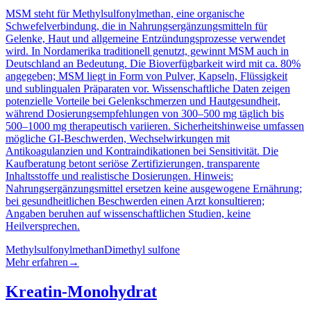
MSM steht für Methylsulfonylmethan, eine organische
Schwefelverbindung, die in Nahrungsergänzungsmitteln für
Gelenke, Haut und allgemeine Entzündungsprozesse verwendet
wird. In Nordamerika traditionell genutzt, gewinnt MSM auch in
Deutschland an Bedeutung. Die Bioverfügbarkeit wird mit ca. 80%
angegeben; MSM liegt in Form von Pulver, Kapseln, Flüssigkeit
und sublingualen Präparaten vor. Wissenschaftliche Daten zeigen
potenzielle Vorteile bei Gelenkschmerzen und Hautgesundheit,
während Dosierungsempfehlungen von 300–500 mg täglich bis
500–1000 mg therapeutisch variieren. Sicherheitshinweise umfassen
mögliche GI-Beschwerden, Wechselwirkungen mit
Antikoagulanzien und Kontraindikationen bei Sensitivität. Die
Kaufberatung betont seriöse Zertifizierungen, transparente
Inhaltsstoffe und realistische Dosierungen. Hinweis:
Nahrungsergänzungsmittel ersetzen keine ausgewogene Ernährung;
bei gesundheitlichen Beschwerden einen Arzt konsultieren;
Angaben beruhen auf wissenschaftlichen Studien, keine
Heilversprechen.
Methylsulfonylmethan
Dimethyl sulfone
Mehr erfahren
→
Kreatin-Monohydrat