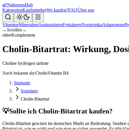
🌿
NahrungsHub
Kategorien
Kaufratgeber
Wo kaufen?
FAQ
Über uns
Vitamine
Mineralien
Aminosäuren
Fettsäuren
Nootropika
Adaptogene
Pr
←
Scrollen
→
other
Komplement
Cholin-Bitartrat: Wirkung, Dos
Choline hydrogen tartrate
Auch bekannt als:
Cholin
Vitamin B4
Startseite
Sonstiges
Cholin-Bitartrat
💡
Sollte ich Cholin-Bitartrat kaufen?
Cholin-Bitartrat gewinnt im deutschen Markt an Bedeutung. Studien de
Bitartrat ist, wie es wirkt und wie man es sicher anwendet. Er gibt