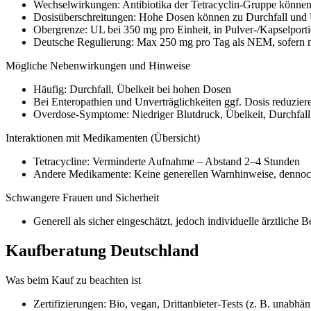
Wechselwirkungen: Antibiotika der Tetracyclin-Gruppe könn
Dosisüberschreitungen: Hohe Dosen können zu Durchfall und 
Obergrenze: UL bei 350 mg pro Einheit, in Pulver-/Kapselport
Deutsche Regulierung: Max 250 mg pro Tag als NEM, sofern ni
Mögliche Nebenwirkungen und Hinweise
Häufig: Durchfall, Übelkeit bei hohen Dosen
Bei Enteropathien und Unverträglichkeiten ggf. Dosis reduzier
Overdose-Symptome: Niedriger Blutdruck, Übelkeit, Durchfall
Interaktionen mit Medikamenten (Übersicht)
Tetracycline: Verminderte Aufnahme – Abstand 2–4 Stunden
Andere Medikamente: Keine generellen Warnhinweise, dennoch
Schwangere Frauen und Sicherheit
Generell als sicher eingeschätzt, jedoch individuelle ärztliche 
Kaufberatung Deutschland
Was beim Kauf zu beachten ist
Zertifizierungen: Bio, vegan, Drittanbieter-Tests (z. B. unabh