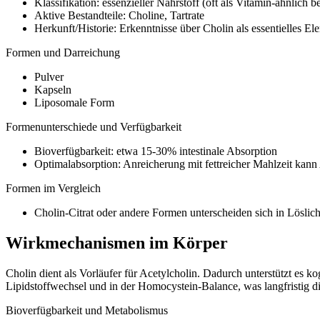
Klassifikation: essenzieller Nährstoff (oft als Vitamin-ähnlich 
Aktive Bestandteile: Choline, Tartrate
Herkunft/Historie: Erkenntnisse über Cholin als essentielles El
Formen und Darreichung
Pulver
Kapseln
Liposomale Form
Formenunterschiede und Verfügbarkeit
Bioverfügbarkeit: etwa 15-30% intestinale Absorption
Optimalabsorption: Anreicherung mit fettreicher Mahlzeit kan
Formen im Vergleich
Cholin-Citrat oder andere Formen unterscheiden sich in Löslichke
Wirkmechanismen im Körper
Cholin dient als Vorläufer für Acetylcholin. Dadurch unterstützt es k
Lipidstoffwechsel und in der Homocystein-Balance, was langfristig 
Bioverfügbarkeit und Metabolismus