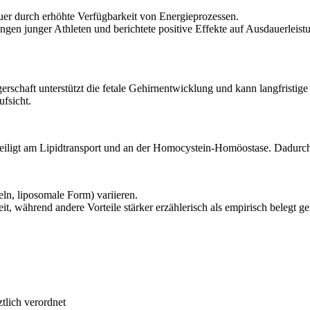
er durch erhöhte Verfügbarkeit von Energieprozessen.
ngen junger Athleten und berichtete positive Effekte auf Ausdauerleist
haft unterstützt die fetale Gehirnentwicklung und kann langfristige k
fsicht.
eiligt am Lipidtransport und an der Homocystein-Homöostase. Dadurch 
n, liposomale Form) variieren.
 während andere Vorteile stärker erzählerisch als empirisch belegt ge
tlich verordnet