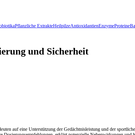
obiotika
Pflanzliche Extrakte
Heilpilze
Antioxidantien
Enzyme
Proteine
Ba
ierung und Sicherheit
uten auf eine Unterstützung der Gedächtnisleistung und der sportlichen
 klare Dosierungsempfehlungen, erklärt potenzielle Nebenwirkungen und