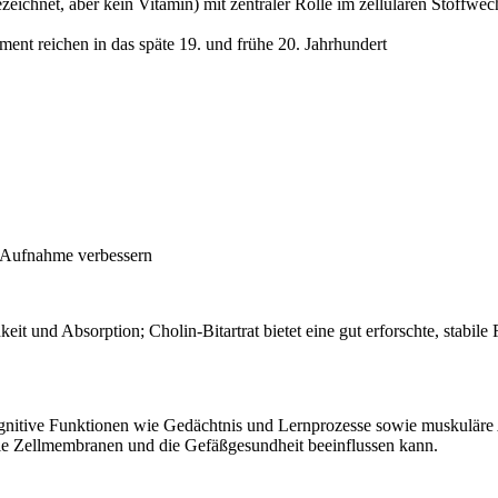
bezeichnet, aber kein Vitamin) mit zentraler Rolle im zellulären Stoffwec
ement reichen in das späte 19. und frühe 20. Jahrhundert
n Aufnahme verbessern
it und Absorption; Cholin-Bitartrat bietet eine gut erforschte, stabile
ognitive Funktionen wie Gedächtnis und Lernprozesse sowie muskuläre Ak
die Zellmembranen und die Gefäßgesundheit beeinflussen kann.