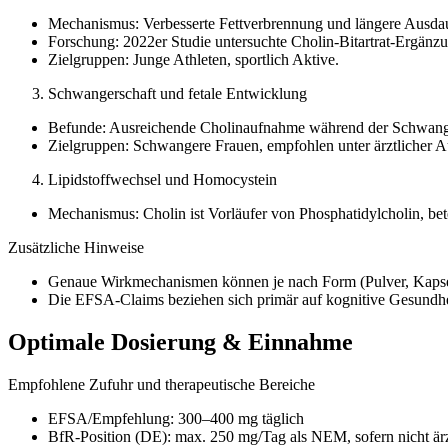
Mechanismus: Verbesserte Fettverbrennung und längere Ausdau
Forschung: 2022er Studie untersuchte Cholin-Bitartrat-Ergänzu
Zielgruppen: Junge Athleten, sportlich Aktive.
Schwangerschaft und fetale Entwicklung
Befunde: Ausreichende Cholinaufnahme während der Schwangersc
Zielgruppen: Schwangere Frauen, empfohlen unter ärztlicher Au
Lipidstoffwechsel und Homocystein
Mechanismus: Cholin ist Vorläufer von Phosphatidylcholin, bet
Zusätzliche Hinweise
Genaue Wirkmechanismen können je nach Form (Pulver, Kapsel
Die EFSA-Claims beziehen sich primär auf kognitive Gesundheit,
Optimale Dosierung & Einnahme
Empfohlene Zufuhr und therapeutische Bereiche
EFSA/Empfehlung: 300–400 mg täglich
BfR-Position (DE): max. 250 mg/Tag als NEM, sofern nicht ärz