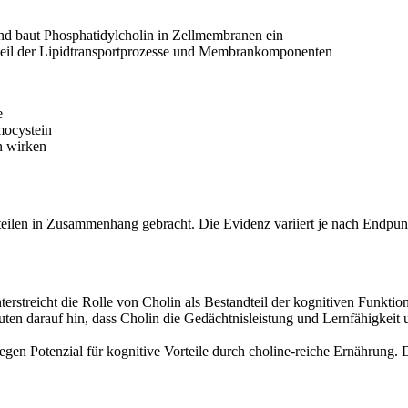
nd baut Phosphatidylcholin in Zellmembranen ein
ndteil der Lipidtransportprozesse und Membrankomponenten
e
mocystein
n wirken
rteilen in Zusammenhang gebracht. Die Evidenz variiert je nach Endpun
rstreicht die Rolle von Cholin als Bestandteil der kognitiven Funktion
uten darauf hin, dass Cholin die Gedächtnisleistung und Lernfähigkeit 
legen Potenzial für kognitive Vorteile durch choline-reiche Ernährung.