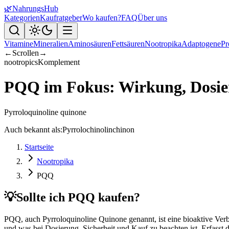
🌿
NahrungsHub
Kategorien
Kaufratgeber
Wo kaufen?
FAQ
Über uns
Vitamine
Mineralien
Aminosäuren
Fettsäuren
Nootropika
Adaptogene
Pr
←
Scrollen
→
nootropics
Komplement
PQQ im Fokus: Wirkung, Dosier
Pyrroloquinoline quinone
Auch bekannt als:
Pyrrolochinolinchinon
Startseite
Nootropika
PQQ
💡
Sollte ich PQQ kaufen?
PQQ, auch Pyrroloquinoline Quinone genannt, ist eine bioaktive Verbi
und was bei Dosierung, Sicherheit und Kauf zu beachten ist. Erfasst 