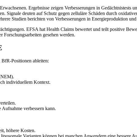
 Erwachsenen. Ergebnisse zeigen Verbesserungen in Gedächtnistests un
. Signale deuten auf Schutz gegen zelluläre Schäden durch oxidativen
ehrere Studien berichten von Verbesserungen in Energieproduktion und 
trächtigungen. EFSA hat Health Claims bewertet und teilt positive Be
rer Forschungsarbeiten gesehen werden.
E
BfR-Positionen ableiten:
 (NEM).
ach individuellem Kontext.
erteilen.
die Aufnahme verbessern kann.
it, höhere Kosten.
; liposomale Varianten können bei manchen Anwendern eine bessere Au