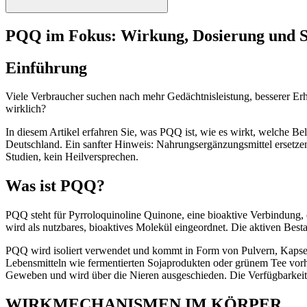
PQQ im Fokus: Wirkung, Dosierung und S
Einführung
Viele Verbraucher suchen nach mehr Gedächtnisleistung, besserer Erh
wirklich?
In diesem Artikel erfahren Sie, was PQQ ist, wie es wirkt, welche Be
Deutschland. Ein sanfter Hinweis: Nahrungsergänzungsmittel ersetze
Studien, kein Heilversprechen.
Was ist PQQ?
PQQ steht für Pyrroloquinoline Quinone, eine bioaktive Verbindung, di
wird als nutzbares, bioaktives Molekül eingeordnet. Die aktiven Best
PQQ wird isoliert verwendet und kommt in Form von Pulvern, Kapseln
Lebensmitteln wie fermentierten Sojaprodukten oder grünem Tee vorhand
Geweben und wird über die Nieren ausgeschieden. Die Verfügbarkeit
WIRKMECHANISMEN IM KÖRPER