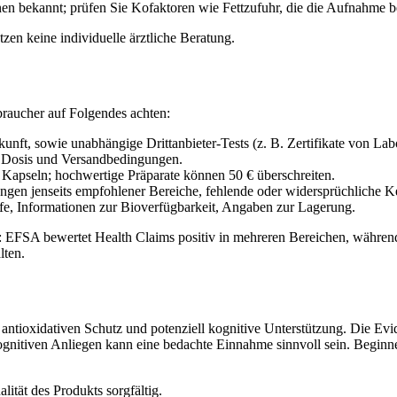
n bekannt; prüfen Sie Kofaktoren wie Fettzufuhr, die die Aufnahme b
zen keine individuelle ärztliche Beratung.
raucher auf Folgendes achten:
kunft, sowie unabhängige Drittanbieter-Tests (z. B. Zertifikate von Lab
o Dosis und Versandbedingungen.
0 Kapseln; hochwertige Präparate können 50 € überschreiten.
gen jenseits empfohlener Bereiche, fehlende oder widersprüchliche 
fe, Informationen zur Bioverfügbarkeit, Angaben zur Lagerung.
en: EFSA bewertet Health Claims positiv in mehreren Bereichen, währen
lten.
antioxidativen Schutz und potenziell kognitive Unterstützung. Die Evid
kognitiven Anliegen kann eine bedachte Einnahme sinnvoll sein. Beg
ität des Produkts sorgfältig.