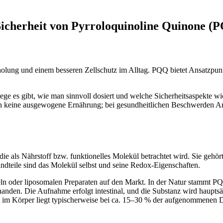
icherheit von Pyrroloquinoline Quinone (
olung und einem besseren Zellschutz im Alltag. PQQ bietet Ansatzpunk
lege es gibt, wie man sinnvoll dosiert und welche Sicherheitsaspekte w
n keine ausgewogene Ernährung; bei gesundheitlichen Beschwerden Arz
e als Nährstoff bzw. funktionelles Molekül betrachtet wird. Sie gehört
andteile sind das Molekül selbst und seine Redox-Eigenschaften.
 oder liposomalen Preparaten auf den Markt. In der Natur stammt PQQ
en. Die Aufnahme erfolgt intestinal, und die Substanz wird hauptsächli
 im Körper liegt typischerweise bei ca. 15–30 % der aufgenommenen D