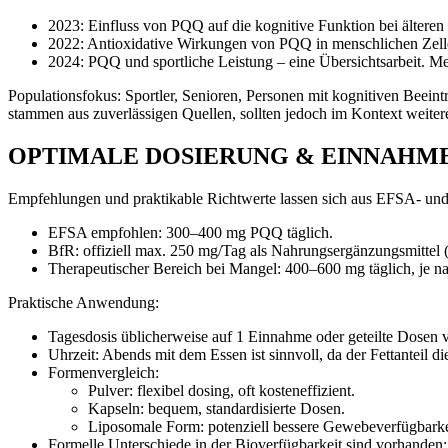
2023: Einfluss von PQQ auf die kognitive Funktion bei älteren
2022: Antioxidative Wirkungen von PQQ in menschlichen Zellen
2024: PQQ und sportliche Leistung – eine Übersichtsarbeit. M
Populationsfokus: Sportler, Senioren, Personen mit kognitiven Beein
stammen aus zuverlässigen Quellen, sollten jedoch im Kontext weite
OPTIMALE DOSIERUNG & EINNAHM
Empfehlungen und praktikable Richtwerte lassen sich aus EFSA- und 
EFSA empfohlen: 300–400 mg PQQ täglich.
BfR: offiziell max. 250 mg/Tag als Nahrungsergänzungsmittel
Therapeutischer Bereich bei Mangel: 400–600 mg täglich, je n
Praktische Anwendung:
Tagesdosis üblicherweise auf 1 Einnahme oder geteilte Dosen v
Uhrzeit: Abends mit dem Essen ist sinnvoll, da der Fettanteil 
Formenvergleich:
Pulver: flexibel dosing, oft kosteneffizient.
Kapseln: bequem, standardisierte Dosen.
Liposomale Form: potenziell bessere Gewebeverfügbarke
Formelle Unterschiede in der Bioverfügbarkeit sind vorhanden