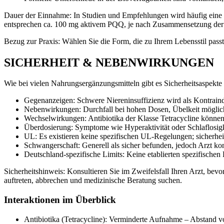
Dauer der Einnahme: In Studien und Empfehlungen wird häufig eine
entsprechen ca. 100 mg aktivem PQQ, je nach Zusammensetzung der
Bezug zur Praxis: Wählen Sie die Form, die zu Ihrem Lebensstil passt,
SICHERHEIT & NEBENWIRKUNGEN
Wie bei vielen Nahrungsergänzungsmitteln gibt es Sicherheitsaspekte
Gegenanzeigen: Schwere Niereninsuffizienz wird als Kontraind
Nebenwirkungen: Durchfall bei hohen Dosen, Übelkeit möglic
Wechselwirkungen: Antibiotika der Klasse Tetracycline kön
Überdosierung: Symptome wie Hyperaktivität oder Schlaflosigk
UL: Es existieren keine spezifischen UL-Regelungen; sicherheit
Schwangerschaft: Generell als sicher befunden, jedoch Arzt kon
Deutschland-spezifische Limits: Keine etablierten spezifischen 
Sicherheitshinweis: Konsultieren Sie im Zweifelsfall Ihren Arzt, be
auftreten, abbrechen und medizinische Beratung suchen.
Interaktionen im Überblick
Antibiotika (Tetracycline): Verminderte Aufnahme – Abstand v