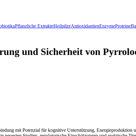
obiotika
Pflanzliche Extrakte
Heilpilze
Antioxidantien
Enzyme
Proteine
Ba
ung und Sicherheit von Pyrrolo
ndung mit Potenzial für kognitive Unterstützung, Energieproduktion un
die neuesten Studien, regulatorische Einschätzungen und praktische Tip