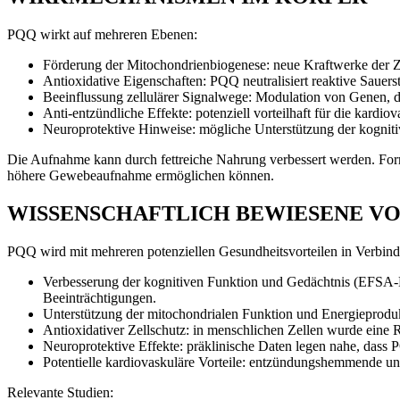
PQQ wirkt auf mehreren Ebenen:
Förderung der Mitochondrienbiogenese: neue Kraftwerke der Zel
Antioxidative Eigenschaften: PQQ neutralisiert reaktive Sauerst
Beeinflussung zellulärer Signalwege: Modulation von Genen, d
Anti-entzündliche Effekte: potenziell vorteilhaft für die kardio
Neuroprotektive Hinweise: mögliche Unterstützung der kognit
Die Aufnahme kann durch fettreiche Nahrung verbessert werden. Form
höhere Gewebeaufnahme ermöglichen können.
WISSENSCHAFTLICH BEWIESENE VO
PQQ wird mit mehreren potenziellen Gesundheitsvorteilen in Verbindun
Verbesserung der kognitiven Funktion und Gedächtnis (EFSA-B
Beeinträchtigungen.
Unterstützung der mitochondrialen Funktion und Energieprodukt
Antioxidativer Zellschutz: in menschlichen Zellen wurde eine 
Neuroprotektive Effekte: präklinische Daten legen nahe, dass
Potentielle kardiovaskuläre Vorteile: entzündungshemmende un
Relevante Studien: