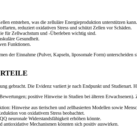
len entstehen, was die zelluläre Energieproduktion unterstützen kann
offarten, reduziert oxidativen Stress und schützt Zellen vor Schäden.
ie für Zellwachstum und -Überleben wichtig sind.
vaskuläre Gesundheit.
iven Funktionen.
en der Einnahme (Pulver, Kapseln, liposomale Form) unterscheiden sich
RTEILE
g gebracht. Die Evidenz variiert je nach Endpunkt und Studienart. Hie
ewertungen; positive Hinweise in Studien bei älteren Erwachsenen). 
ion: Hinweise aus tierischen und zellbasierten Modellen sowie Mensch
Reduktion von oxidativem Stress beobachtet.
 PQQ neuronale Widerstandsfähigkeit erhöhen könnte.
d antioxidative Mechanismen könnten sich positiv auswirken.