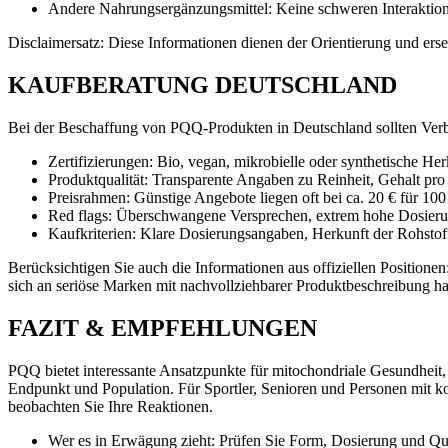
Andere Nahrungsergänzungsmittel: Keine schweren Interaktione
Disclaimersatz: Diese Informationen dienen der Orientierung und erset
KAUFBERATUNG DEUTSCHLAND
Bei der Beschaffung von PQQ-Produkten in Deutschland sollten Verb
Zertifizierungen: Bio, vegan, mikrobielle oder synthetische Her
Produktqualität: Transparente Angaben zu Reinheit, Gehalt pr
Preisrahmen: Günstige Angebote liegen oft bei ca. 20 € für 10
Red flags: Überschwangene Versprechen, extrem hohe Dosierun
Kaufkriterien: Klare Dosierungsangaben, Herkunft der Rohstof
Berücksichtigen Sie auch die Informationen aus offiziellen Position
sich an seriöse Marken mit nachvollziehbarer Produktbeschreibung ha
FAZIT & EMPFEHLUNGEN
PQQ bietet interessante Ansatzpunkte für mitochondriale Gesundheit, 
Endpunkt und Population. Für Sportler, Senioren und Personen mit 
beobachten Sie Ihre Reaktionen.
Wer es in Erwägung zieht: Prüfen Sie Form, Dosierung und Qual