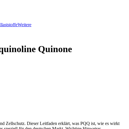
llaststoffe
Weitere
quinoline Quinone
d Zellschutz. Dieser Leitfaden erklärt, was PQQ ist, wie es wirkt
ps speziell für den deutschen Markt. Wichtige Hinweise: