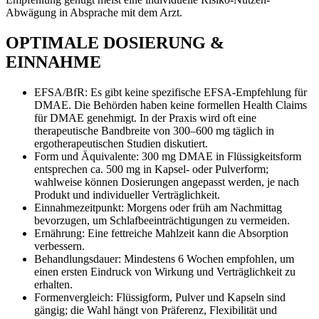
Abwägung in Absprache mit dem Arzt.
OPTIMALE DOSIERUNG &
EINNAHME
EFSA/BfR: Es gibt keine spezifische EFSA-Empfehlung für
DMAE. Die Behörden haben keine formellen Health Claims
für DMAE genehmigt. In der Praxis wird oft eine
therapeutische Bandbreite von 300–600 mg täglich in
ergotherapeutischen Studien diskutiert.
Form und Äquivalente: 300 mg DMAE in Flüssigkeitsform
entsprechen ca. 500 mg in Kapsel- oder Pulverform;
wahlweise können Dosierungen angepasst werden, je nach
Produkt und individueller Verträglichkeit.
Einnahmezeitpunkt: Morgens oder früh am Nachmittag
bevorzugen, um Schlafbeeinträchtigungen zu vermeiden.
Ernährung: Eine fettreiche Mahlzeit kann die Absorption
verbessern.
Behandlungsdauer: Mindestens 6 Wochen empfohlen, um
einen ersten Eindruck von Wirkung und Verträglichkeit zu
erhalten.
Formenvergleich: Flüssigform, Pulver und Kapseln sind
gängig; die Wahl hängt von Präferenz, Flexibilität und