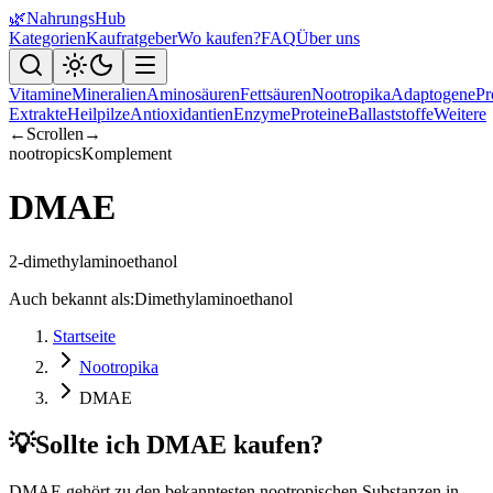
🌿
NahrungsHub
Kategorien
Kaufratgeber
Wo kaufen?
FAQ
Über uns
Vitamine
Mineralien
Aminosäuren
Fettsäuren
Nootropika
Adaptogene
Pr
Extrakte
Heilpilze
Antioxidantien
Enzyme
Proteine
Ballaststoffe
Weitere
←
Scrollen
→
nootropics
Komplement
DMAE
2-dimethylaminoethanol
Auch bekannt als:
Dimethylaminoethanol
Startseite
Nootropika
DMAE
💡
Sollte ich DMAE kaufen?
DMAE gehört zu den bekanntesten nootropischen Substanzen in