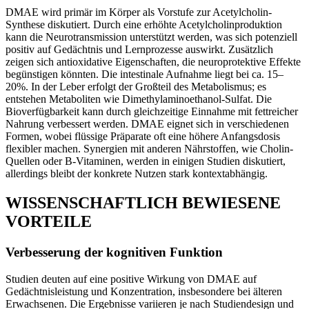
DMAE wird primär im Körper als Vorstufe zur Acetylcholin-
Synthese diskutiert. Durch eine erhöhte Acetylcholinproduktion
kann die Neurotransmission unterstützt werden, was sich potenziell
positiv auf Gedächtnis und Lernprozesse auswirkt. Zusätzlich
zeigen sich antioxidative Eigenschaften, die neuroprotektive Effekte
begünstigen könnten. Die intestinale Aufnahme liegt bei ca. 15–
20%. In der Leber erfolgt der Großteil des Metabolismus; es
entstehen Metaboliten wie Dimethylaminoethanol-Sulfat. Die
Bioverfügbarkeit kann durch gleichzeitige Einnahme mit fettreicher
Nahrung verbessert werden. DMAE eignet sich in verschiedenen
Formen, wobei flüssige Präparate oft eine höhere Anfangsdosis
flexibler machen. Synergien mit anderen Nährstoffen, wie Cholin-
Quellen oder B-Vitaminen, werden in einigen Studien diskutiert,
allerdings bleibt der konkrete Nutzen stark kontextabhängig.
WISSENSCHAFTLICH BEWIESENE
VORTEILE
Verbesserung der kognitiven Funktion
Studien deuten auf eine positive Wirkung von DMAE auf
Gedächtnisleistung und Konzentration, insbesondere bei älteren
Erwachsenen. Die Ergebnisse variieren je nach Studiendesign und