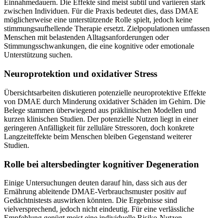
Einnahmedauern. Die Effekte sind meist subtil und variieren stark
zwischen Individuen. Für die Praxis bedeutet dies, dass DMAE
möglicherweise eine unterstützende Rolle spielt, jedoch keine
stimmungsaufhellende Therapie ersetzt. Zielpopulationen umfassen
Menschen mit belastenden Alltagsanforderungen oder
Stimmungsschwankungen, die eine kognitive oder emotionale
Unterstützung suchen.
Neuroprotektion und oxidativer Stress
Übersichtsarbeiten diskutieren potenzielle neuroprotektive Effekte
von DMAE durch Minderung oxidativer Schäden im Gehirn. Die
Belege stammen überwiegend aus präklinischen Modellen und
kurzen klinischen Studien. Der potenzielle Nutzen liegt in einer
geringeren Anfälligkeit für zelluläre Stressoren, doch konkrete
Langzeiteffekte beim Menschen bleiben Gegenstand weiterer
Studien.
Rolle bei altersbedingter kognitiver Degeneration
Einige Untersuchungen deuten darauf hin, dass sich aus der
Ernährung ableitende DMAE-Verbrauchsmuster positiv auf
Gedächtnistests auswirken könnten. Die Ergebnisse sind
vielversprechend, jedoch nicht eindeutig. Für eine verlässliche
Empfehlung genügt meist eine individuelle Risiko-Nutzen-