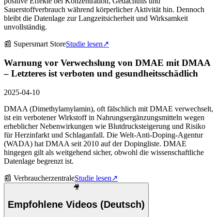
positive Effekte bei Konzentration, Gedächtnis und
Sauerstoffverbrauch während körperlicher Aktivität hin. Dennoch
bleibt die Datenlage zur Langzeitsicherheit und Wirksamkeit
unvollständig.
📰
Supersmart Store
Studie lesen
↗
Warnung vor Verwechslung von DMAE mit DMAA
– Letzteres ist verboten und gesundheitsschädlich
2025-04-10
DMAA (Dimethylamylamin), oft fälschlich mit DMAE verwechselt,
ist ein verbotener Wirkstoff in Nahrungsergänzungsmitteln wegen
erheblicher Nebenwirkungen wie Blutdrucksteigerung und Risiko
für Herzinfarkt und Schlaganfall. Die Welt-Anti-Doping-Agentur
(WADA) hat DMAA seit 2010 auf der Dopingliste. DMAE
hingegen gilt als weitgehend sicher, obwohl die wissenschaftliche
Datenlage begrenzt ist.
📰
Verbraucherzentrale
Studie lesen
↗
🎥
Empfohlene Videos (Deutsch)