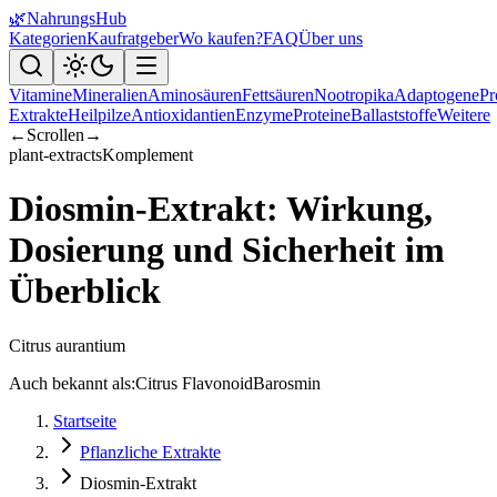
🌿
NahrungsHub
Kategorien
Kaufratgeber
Wo kaufen?
FAQ
Über uns
Vitamine
Mineralien
Aminosäuren
Fettsäuren
Nootropika
Adaptogene
Pr
Extrakte
Heilpilze
Antioxidantien
Enzyme
Proteine
Ballaststoffe
Weitere
←
Scrollen
→
plant-extracts
Komplement
Diosmin-Extrakt: Wirkung,
Dosierung und Sicherheit im
Überblick
Citrus aurantium
Auch bekannt als:
Citrus Flavonoid
Barosmin
Startseite
Pflanzliche Extrakte
Diosmin-Extrakt