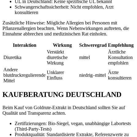
UL in Deutschland: Keine spezifische UL bekannt
Schwangerschaftssicherheit: Nicht empfohlen, Arzt
konsultieren
Zusätzliche Hinweise: Mögliche Allergien bei Personen mit
Pflanzenallergien beachten. Wenn Nebenwirkungen auftreten, die
Einnahme abbrechen und medizinischen Rat einholen.
Interaktion
Wirkung
Schweregrad
Empfehlung
Verstärkt
Ärztliche
Diuretika
diuretische
mittel
Konsultation
Wirkung
empfohlen
Andere
Unklarer
Ärzte
blutdruckregulierende
niedrig–mittel
Einfluss
konsultieren
Mittel
KAUFBERATUNG DEUTSCHLAND
Beim Kauf von Goldrute-Extrakt in Deutschland sollten Sie auf
Qualität und Transparenz achten.
Zertifizierungen: Bio-Siegel, vegan, unabhängige Labortests
(Third-Party-Tests)
Produktqualität: Standardisierte Extrakte, Referenzwerte zu