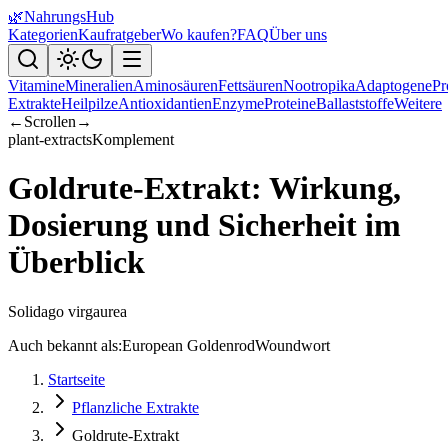
🌿
NahrungsHub
Kategorien
Kaufratgeber
Wo kaufen?
FAQ
Über uns
Vitamine
Mineralien
Aminosäuren
Fettsäuren
Nootropika
Adaptogene
Pr
Extrakte
Heilpilze
Antioxidantien
Enzyme
Proteine
Ballaststoffe
Weitere
←
Scrollen
→
plant-extracts
Komplement
Goldrute-Extrakt: Wirkung,
Dosierung und Sicherheit im
Überblick
Solidago virgaurea
Auch bekannt als:
European Goldenrod
Woundwort
Startseite
Pflanzliche Extrakte
Goldrute-Extrakt